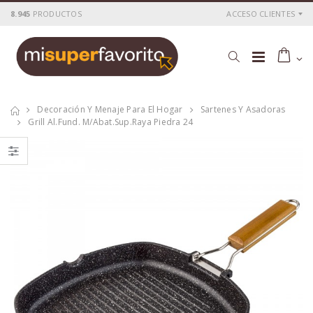
8.945
PRODUCTOS
ACCESO CLIENTES
Decoración Y Menaje Para El Hogar
Sartenes Y Asadoras
Grill Al.fund. M/abat.sup.raya Piedra 24
Cacerola
Cacerola
al.fund.premium
al.fund.premium
alta piedra 20
alta piedra 28
P
S
: 25,51€
P
S
: 42,56€
recio
ocio
recio
ocio
P
H
: 43,69€
P
H
: 71,78€
recio
abitual
recio
abitual