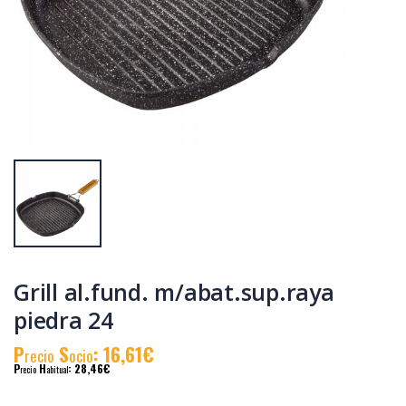
Cacerola
Cacerola
al.fund.premium
al.fund.premium
alta piedra 24
alta piedra 32
P
S
: 31,90€
P
S
: 46,83€
recio
ocio
recio
ocio
P
H
: 55,19€
P
H
: 78,58€
recio
abitual
recio
abitual
Grill al.fund. m/abat.sup.raya
piedra 24
P
S
: 16,61€
recio
ocio
P
H
: 28,46€
recio
abitual