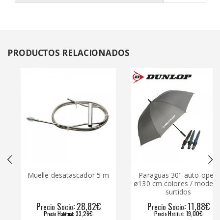
PRODUCTOS
RELACIONADOS
Muelle desatascador 5 m
Paraguas 30" auto-open
ø130 cm colores / modelos
surtidos
P
S
: 28,82€
P
S
: 11,88€
recio
ocio
recio
ocio
P
H
: 33,26€
P
H
: 19,00€
recio
abitual
recio
abitual