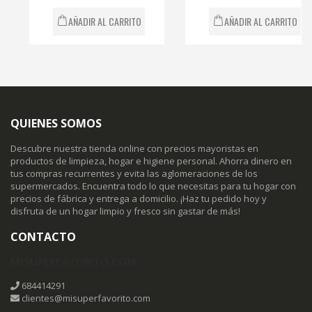
AÑADIR AL CARRITO
AÑADIR AL CARRITO
QUIENES SOMOS
Descubre nuestra tienda online con precios mayoristas en
productos de limpieza, hogar e higiene personal. Ahorra dinero en
tus compras recurrentes y evita las aglomeraciones de los
supermercados. Encuentra todo lo que necesitas para tu hogar con
precios de fábrica y entrega a domicilio. ¡Haz tu pedido hoy y
disfruta de un hogar limpio y fresco sin gastar de más!
CONTACTO
MISUPERFAVORITO.COM
684414291
clientes@misuperfavorito.com