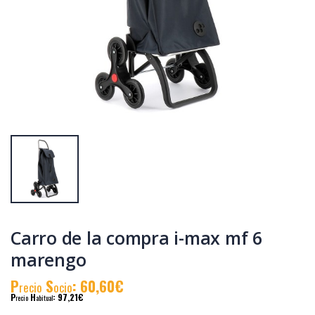
Atornillador d/pos.
Bateria worgrip-
worgrip 3.6v.blister
pro 18v.
1.5ah(45567)
P
S
: 19,75€
P
S
: 18,89€
recio
ocio
recio
ocio
P
H
: 33,14€
P
H
: 31,85€
recio
abitual
recio
abitual
Carro de la compra i-max mf 6
marengo
P
S
: 60,60€
recio
ocio
P
H
: 97,21€
recio
abitual