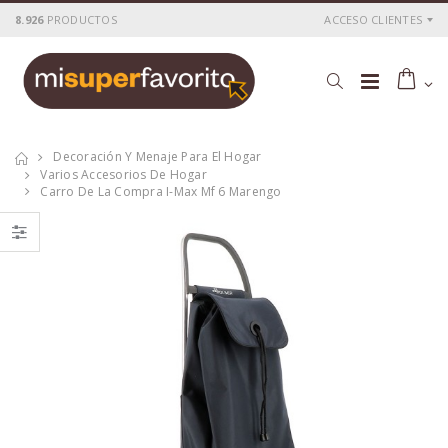
8.926
PRODUCTOS
ACCESO CLIENTES
Decoración Y Menaje Para El Hogar
Varios Accesorios De Hogar
Carro De La Compra I-Max Mf 6 Marengo
Chicco Orinal Ok
Bateria worgrip-
Chicco
pro 14.4v.
1.5ah(45566)
P
S
: 6,01€
P
S
: 17,38€
recio
ocio
recio
ocio
P
H
: 10,13€
P
H
: 28,71€
recio
abitual
recio
abitual