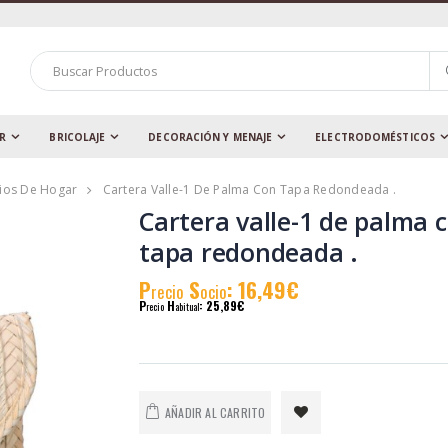
AR
BRICOLAJE
DECORACIÓN Y MENAJE
ELECTRODOMÉSTICOS
rios De Hogar
Cartera Valle-1 De Palma Con Tapa Redondeada .
Cartera valle-1 de palma 
tapa redondeada .
P
S
: 16,49€
recio
ocio
P
H
: 25,89€
recio
abitual
AÑADIR AL CARRITO