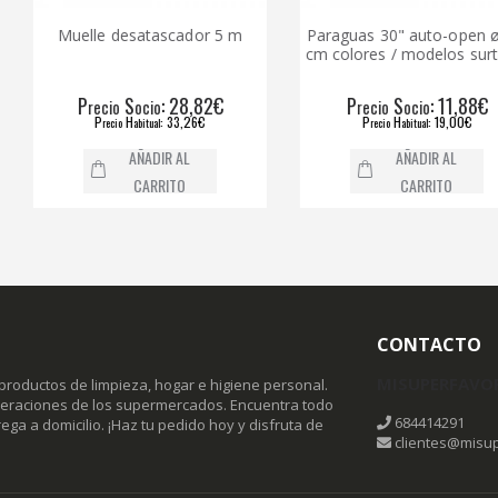
e desatascador 5 m
Paraguas 30" auto-open ø130
Ki
cm colores / modelos surtidos
S
: 28,82€
P
S
: 11,88€
cio
ocio
recio
ocio
H
: 33,26€
P
H
: 19,00€
recio
abitual
recio
abitual
AÑADIR AL
AÑADIR AL
CARRITO
CARRITO
CONTACTO
MISUPERFAVO
productos de limpieza, hogar e higiene personal.
omeraciones de los supermercados. Encuentra todo
684414291
ega a domicilio. ¡Haz tu pedido hoy y disfruta de
clientes@misup