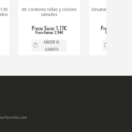
t cordones tallas y colores
Desatascador de tambor 6 m
variados
P
S
: 1,77€
P
S
: 59,68€
recio
ocio
recio
ocio
P
H
: 2,94€
P
H
: 76,65€
recio
abitual
recio
abitual
AÑADIR AL
AÑADIR AL
CARRITO
CARRITO
RITO.COM
erfavorito.com