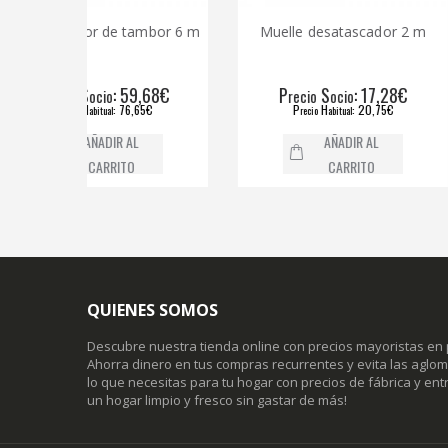
r de tambor 6 m
Muelle desatascador 2 m
Muell
: 59,68€
P
S
: 17,28€
P
ocio
recio
ocio
re
: 76,65€
P
H
: 20,75€
P
bitual
recio
abitual
ÑADIR AL
AÑADIR AL
CARRITO
CARRITO
QUIENES SOMOS
Descubre nuestra tienda online con precios mayoristas en 
Ahorra dinero en tus compras recurrentes y evita las agl
lo que necesitas para tu hogar con precios de fábrica y entr
un hogar limpio y fresco sin gastar de más!