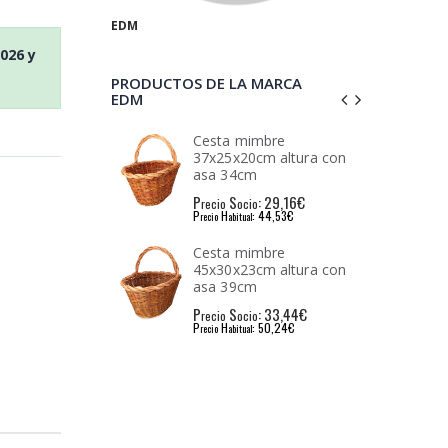
EDM
2026
y
PRODUCTOS DE LA MARCA
EDM
aña 30x22x15cm
Cesta mimbre
on asa 23cm
37x25x20cm altura con
asa 34cm
: 26,40€
P
S
: 29,16€
io
recio
ocio
: 41,36€
P
H
: 44,53€
l
recio
abitual
aña 44x31x22cm
Cesta mimbre
on asa 34cm
45x30x23cm altura con
asa 39cm
: 33,44€
P
S
: 33,44€
io
recio
ocio
: 51,25€
P
H
: 50,24€
l
recio
abitual