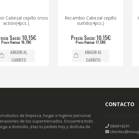
al cepillo cross
Recambio Cabezal cepillo
Cepillo
n(4pcs.)
surtido(4pcs.)
: 10,15€
P
S
: 10,15€
P
cio
recio
ocio
re
: 16,78€
P
H
: 17,58€
P
itual
recio
abitual
r
ADIR AL
AÑADIR AL
ARRITO
CARRITO
CONTACTO
MISUPERFAVO
productos de limpieza, hogar e higiene personal.
omeraciones de los supermercados. Encuentra todo
684414291
ega a domicilio. ¡Haz tu pedido hoy y disfruta de
clientes@misup