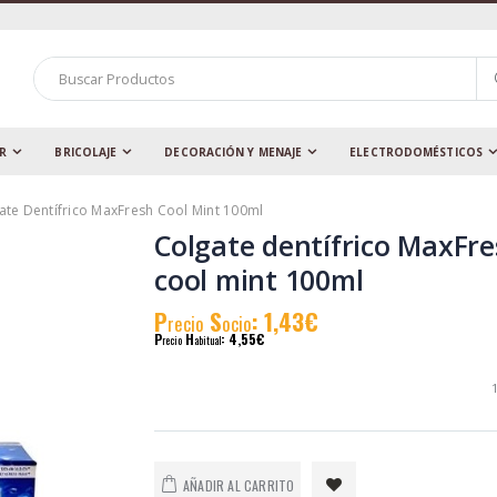
AR
BRICOLAJE
DECORACIÓN Y MENAJE
ELECTRODOMÉSTICOS
ate Dentífrico MaxFresh Cool Mint 100ml
Colgate dentífrico MaxFr
cool mint 100ml
P
S
: 1,43€
recio
ocio
P
H
: 4,55€
recio
abitual
1
AÑADIR AL CARRITO