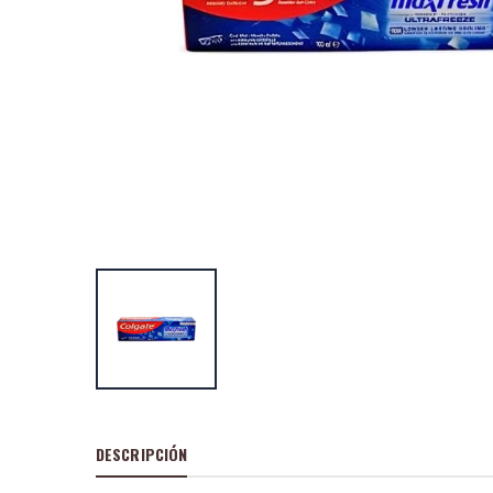
Colgate dentífri
de dientes antis
blanqueador 75 
P
S
: 1,60€
recio
ocio
P
H
: 2,29€
recio
abitual
Colgate cepillo 
premier white
P
S
: 0,63€
recio
ocio
P
H
: 1,80€
recio
abitual
DESCRIPCIÓN