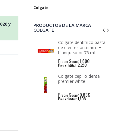
Colgate
2026
y
PRODUCTOS DE LA MARCA
COLGATE
dentífrico pasta
Colgate dentífrico Triple
es antisarro +
acción 2x75 ml
ador 75 ml
: 1,60€
P
S
: 2,83€
io
recio
ocio
: 2,29€
P
H
: 3,60€
l
recio
abitual
cepillo dental
Colgate dentífrico Herbal
white
Original duplo 2 x 75 ml
: 0,63€
P
S
: 2,76€
io
recio
ocio
: 1,80€
P
H
: 3,30€
l
recio
abitual