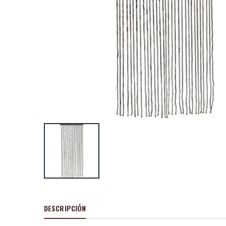
Spray de nieve 
P
S
: 2,99€
recio
ocio
P
H
: 4,84€
recio
abitual
Bolas decoració
navidad ø6 cm, 
tubo 37 uds
P
S
: 7,45€
recio
ocio
P
H
: 25,88€
recio
abitual
DESCRIPCIÓN