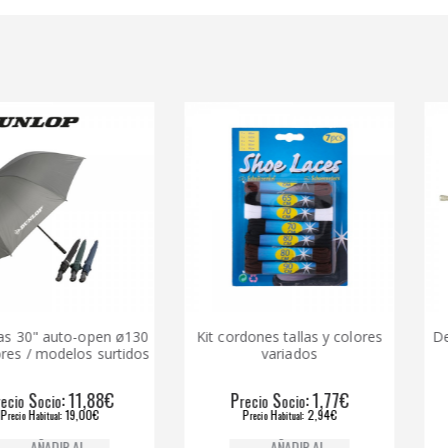
auto-open ø130
Kit cordones tallas y colores
Desatasc
odelos surtidos
variados
: 11,88€
P
S
: 1,77€
P
io
recio
ocio
reci
: 19,00€
P
H
: 2,94€
P
ual
recio
abitual
rec
DIR AL
AÑADIR AL