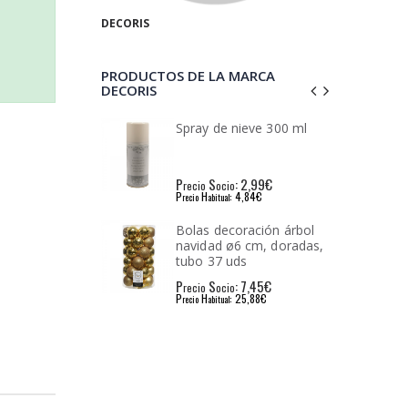
DECORIS
PRODUCTOS DE LA MARCA
DECORIS
 nieve 300 ml
Bolas decoración árbol
navidad ø6 cm, plata,
tubo 37 uds
: 2,99€
P
S
: 7,45€
io
recio
ocio
: 4,84€
P
H
: 25,75€
l
recio
abitual
coración árbol
Bolas decoración árbol
ø6 cm, doradas,
navidad ø6 cm, doradas,
uds
caja 12 uds
: 7,45€
P
S
: 2,76€
io
recio
ocio
: 25,88€
P
H
: 6,35€
l
recio
abitual