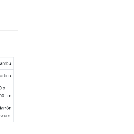
ambú
ortina
0 x
00 cm
arrón
scuro