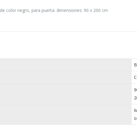
de color negro, para puerta. dimensiones: 90 x 200 cm
B
C
9
2
M
o