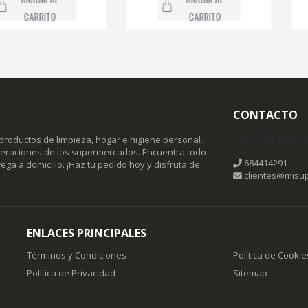
RRITO
CARRITO
CONTACTO
MISUPERFAVO
productos de limpieza, hogar e higiene personal.
omeraciones de los supermercados. Encuentra todo
684414291
ega a domicilio. ¡Haz tu pedido hoy y disfruta de
clientes@misup
ENLACES PRINCIPALES
Términos y Condiciones
Política de Cookie
Política de Privacidad
Sitemap