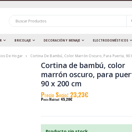
AR
BRICOLAJE
DECORACIÓN Y MENAJE
ELECTRODOMÉSTICOS
rios De Hogar
Cortina De Bambú, Color Marrón Oscuro, Para Puerta, 90
Cortina de bambú, color
marrón oscuro, para puer
90 x 200 cm
P
S
: 23,23€
recio
ocio
P
H
: 45,20€
recio
abitual
Producto sin stock