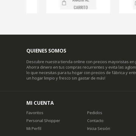
CARRITO
CA
QUIENES SOMOS
Descubre nuestra tienda online con precios mayoristas en 
Ahorra dinero en tus compras recurrentes y evita las agl
lo que necesitas para tu hogar con precios de fábrica y entr
un hogar limpio y fresco sin gastar de más!
MI CUENTA
Favoritos
Pedidos
Personal Shopper
Contacto
Mi Perfil
Inicia Sesión