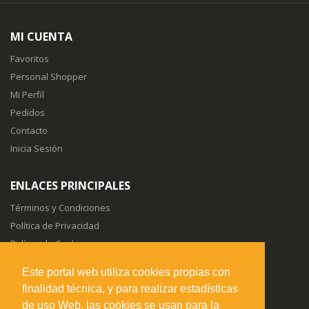
MI CUENTA
Favoritos
Personal Shopper
Mi Perfil
Pedidos
Contacto
Inicia Sesión
ENLACES PRINCIPALES
Términos y Condiciones
Política de Privacidad
Política de Cookies
Sitemap
Este portal web utiliza cookies propias con
finalidad técnica, y para realizar estadísticas
SÍGUENOS EN
de uso Web, las cookies se usan para la