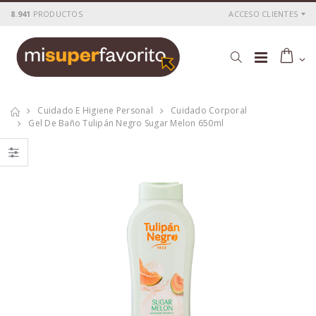
8.941
PRODUCTOS
ACCESO CLIENTES
Cuidado E Higiene Personal
Cuidado Corporal
Gel De Baño Tulipán Negro Sugar Melon 650ml
Tulipán Negro
Gel de Baño
desodorante spray
Tulipán Negro
200 ml
Candy Fantasy
650ml
P
S
: 1,91€
P
S
: 1,10€
recio
ocio
recio
ocio
P
H
: 2,90€
P
H
: 2,10€
recio
abitual
recio
abitual