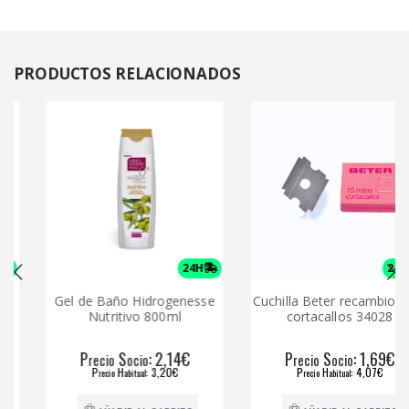
PRODUCTOS
RELACIONADOS
24H
24H
Gel de Baño Hidrogenesse
Cuchilla Beter recambio para
Nutritivo 800ml
cortacallos 34028
P
S
: 2,14€
P
S
: 1,69€
recio
ocio
recio
ocio
P
H
: 3,20€
P
H
: 4,07€
recio
abitual
recio
abitual