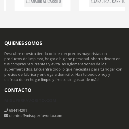
AÑADIR AL CARRITO
AÑADIR AL CARRITO
QUIENES SOMOS
Descubre nuestra tienda online con precios mayoristas en
productos de limpieza, hogar e higiene personal. Ahorra dinero en
tus compras recurrentes y evita las aglomeraciones de los
supermercados. Encuentra todo lo que necesitas para tu hogar con
precios de fábrica y entrega a domicilio. ¡Haz tu pedido hoy y
disfruta de un hogar limpio y fresco sin gastar de más!
CONTACTO
MISUPERFAVORITO.COM
684414291
clientes@misuperfavorito.com