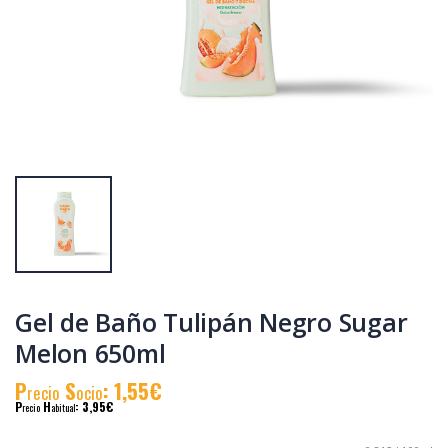
Tulipán Negro
Gel de Baño
desodorante Stik
Tulipán Negro Kiss
Original 75 ml
Fresa y Nata
650ml
P
S
: 2,46€
P
S
: 1,55€
recio
ocio
recio
ocio
P
H
: 2,99€
P
H
: 2,10€
recio
abitual
recio
abitual
Gel de Baño Tulipán Negro Sugar
Melon 650ml
P
S
: 1,55€
recio
ocio
P
H
: 3,95€
recio
abitual