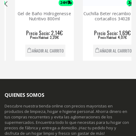
24H
24H
Gel de Baño Hidrogenesse
Cuchilla Beter recambio par
Nutritivo 800ml
cortacallos 34028
P
S
: 2,14€
P
S
: 1,69€
recio
ocio
recio
ocio
P
H
: 3,20€
P
H
: 4,07€
recio
abitual
recio
abitual
AÑADIR AL CARRITO
AÑADIR AL CARRITO
QUIENES SOMOS
Descubre nuestra tienda online con precios mayoristas en
productos de limpieza, hogar e higiene personal. Ahorra dinero en
tus compras recurrentes y evita las aglomeraciones de los
supermercados. Encuentra todo lo que necesitas para tu hogar con
precios de fábrica y entrega a domicilio. ¡Haz tu pedido hoy y
disfruta de un hogar limpio y fresco sin gastar de más!