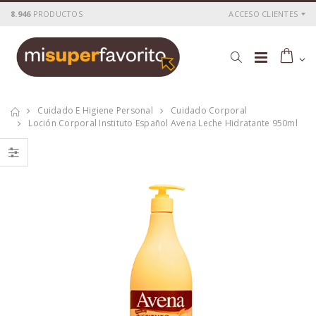
8.946
PRODUCTOS
ACCESO CLIENTES
Cuidado E Higiene Personal
Cuidado Corporal
Loción Corporal Instituto Español Avena Leche Hidratante 950ml
Gel de Baño
Gel de Baño
Instituto Español
Instituto Español
Urea 1250ml
avena 1250ml
P
S
: 2,30€
P
S
: 2,15€
recio
ocio
recio
ocio
P
H
: 5,73€
P
H
: 7,27€
recio
abitual
recio
abitual