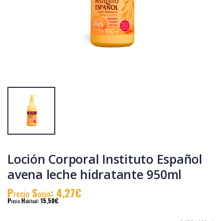
Gel de Baño
Gel de Baño
Instituto Español
Instituto Español
Aloe vera 1250ml
piel sana 1250ml
P
S
: 2,14€
P
S
: 2,70€
recio
ocio
recio
ocio
P
H
: 5,19€
P
H
: 8,02€
recio
abitual
recio
abitual
Loción Corporal Instituto Español
avena leche hidratante 950ml
P
S
: 4,27€
recio
ocio
P
H
: 15,50€
recio
abitual