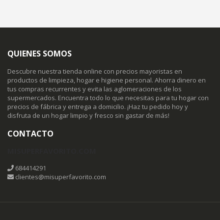
QUIENES SOMOS
Descubre nuestra tienda online con precios mayoristas en
productos de limpieza, hogar e higiene personal. Ahorra dinero en
tus compras recurrentes y evita las aglomeraciones de los
supermercados. Encuentra todo lo que necesitas para tu hogar con
precios de fábrica y entrega a domicilio. ¡Haz tu pedido hoy y
disfruta de un hogar limpio y fresco sin gastar de más!
CONTACTO
MISUPERFAVORITO.COM
684414291
clientes@misuperfavorito.com