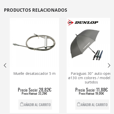
PRODUCTOS
RELACIONADOS
Muelle desatascador 5 m
Paraguas 30" auto-open
ø130 cm colores / modelos
surtidos
P
S
: 28,82€
P
S
: 11,88€
recio
ocio
recio
ocio
P
H
: 33,26€
P
H
: 19,00€
recio
abitual
recio
abitual
AÑADIR AL CARRITO
AÑADIR AL CARRITO