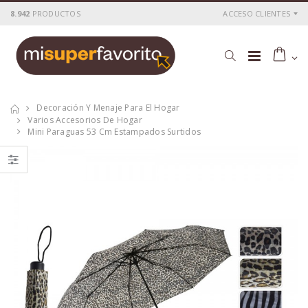
8.942
PRODUCTOS
ACCESO CLIENTES
Decoración Y Menaje Para El Hogar
Varios Accesorios De Hogar
Mini Paraguas 53 Cm Estampados Surtidos
Organizador de
Transformador 8
cables
funciones easy-
"comecables" 2m
connect interior-
ø25 mm
exterior
P
S
: 4,40€
P
S
: 9,80€
recio
ocio
recio
ocio
P
H
: 6,27€
P
H
: 16,34€
recio
abitual
recio
abitual