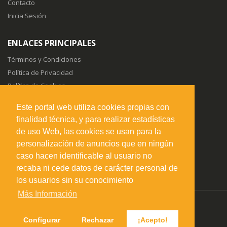
Contacto
Inicia Sesión
ENLACES PRINCIPALES
Términos y Condiciones
Política de Privacidad
Política de Cookies
Sitemap
Este portal web utiliza cookies propias con
finalidad técnica, y para realizar estadísticas
SÍGUENOS EN
de uso Web, las cookies se usan para la
personalización de anuncios que en ningún
caso hacen identificable al usuario no
recaba ni cede datos de carácter personal de
los usuarios sin su conocimiento
Más Información
misuperfavorito.com.
© 2026. Todos los derechos reservados.
Configurar
Rechazar
¡Acepto!