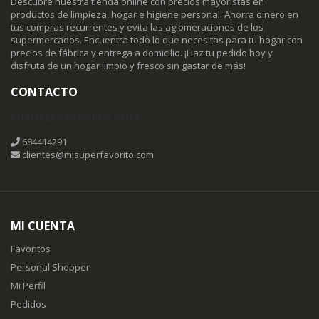
Descubre nuestra tienda online con precios mayoristas en
productos de limpieza, hogar e higiene personal. Ahorra dinero en
tus compras recurrentes y evita las aglomeraciones de los
supermercados. Encuentra todo lo que necesitas para tu hogar con
precios de fábrica y entrega a domicilio. ¡Haz tu pedido hoy y
disfruta de un hogar limpio y fresco sin gastar de más!
CONTACTO
MISUPERFAVORITO.COM
684414291
clientes@misuperfavorito.com
MI CUENTA
Favoritos
Personal Shopper
Mi Perfil
Pedidos