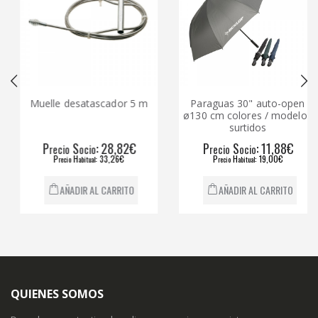
Muelle desatascador 5 m
Paraguas 30" auto-open
ø130 cm colores / modelos
surtidos
P
S
: 28,82€
P
S
: 11,88€
recio
ocio
recio
ocio
P
H
: 33,26€
P
H
: 19,00€
recio
abitual
recio
abitual
AÑADIR AL CARRITO
AÑADIR AL CARRITO
QUIENES SOMOS