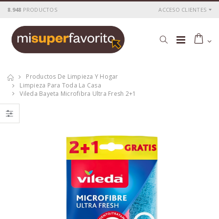
8.948
PRODUCTOS
ACCESO CLIENTES
Productos De Limpieza Y Hogar
Limpieza Para Toda La Casa
Vileda Bayeta Microfibra Ultra Fresh 2+1
Vileda mocho
Vileda fregona
recambio Suave
Super 100%
Microfibra azul
P
S
: 1,79€
P
S
: 2,01€
recio
ocio
recio
ocio
P
H
: 2,49€
P
H
: 3,40€
recio
abitual
recio
abitual