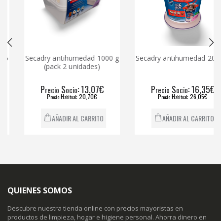
Secadry antihumedad 1000 g
Secadry antihumedad 2000 g
(pack 2 unidades)
P
S
: 13,07€
P
S
: 16,35€
recio
ocio
recio
ocio
P
H
: 20,70€
P
H
: 26,05€
recio
abitual
recio
abitual
AÑADIR AL CARRITO
AÑADIR AL CARRITO
QUIENES SOMOS
Descubre nuestra tienda online con precios mayoristas en
productos de limpieza, hogar e higiene personal. Ahorra dinero en