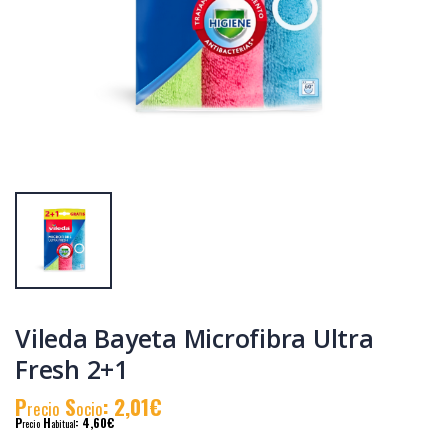
Vileda recambio
Vileda bayeta
cepillo Duactiva
Cristales 1u unidad
P
S
: 5,89€
P
S
: 1,74€
recio
ocio
recio
ocio
P
H
: 8,14€
P
H
: 2,45€
recio
abitual
recio
abitual
Vileda Bayeta Microfibra Ultra
Fresh 2+1
P
S
: 2,01€
recio
ocio
P
H
: 4,60€
recio
abitual