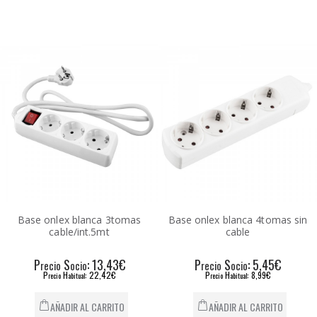
Base onlex blanca 3tomas
Base onlex blanca 4tomas sin
cable/int.5mt
cable
P
S
: 13,43€
P
S
: 5,45€
recio
ocio
recio
ocio
P
H
: 22,42€
P
H
: 8,99€
recio
abitual
recio
abitual
AÑADIR AL CARRITO
AÑADIR AL CARRITO