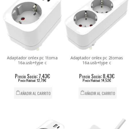
Adaptador onlex pc 1toma
Adaptador onlex pc 2tomas
16a.usb+type c
16a.usb+type c
P
S
: 7,43€
P
S
: 8,43€
recio
ocio
recio
ocio
P
H
: 12,79€
P
H
: 14,52€
recio
abitual
recio
abitual
AÑADIR AL CARRITO
AÑADIR AL CARRITO