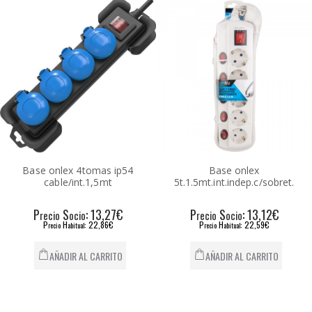
Base onlex 4tomas ip54
Base onlex
cable/int.1,5mt
5t.1.5mt.int.indep.c/sobret.
P
S
: 13,27€
P
S
: 13,12€
recio
ocio
recio
ocio
P
H
: 22,86€
P
H
: 22,59€
recio
abitual
recio
abitual
AÑADIR AL CARRITO
AÑADIR AL CARRITO