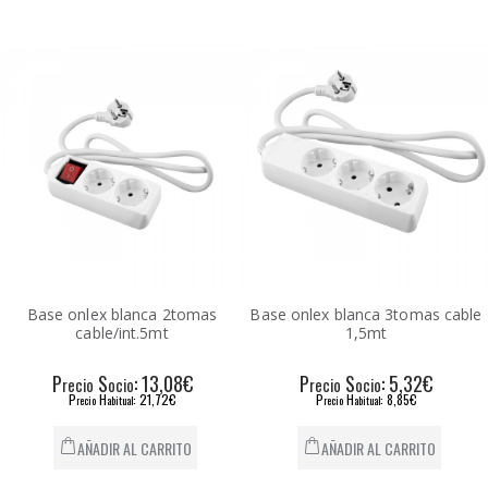
Base onlex blanca 2tomas
Base onlex blanca 3tomas cable
cable/int.5mt
1,5mt
P
S
: 13,08€
P
S
: 5,32€
recio
ocio
recio
ocio
P
H
: 21,72€
P
H
: 8,85€
recio
abitual
recio
abitual
AÑADIR AL CARRITO
AÑADIR AL CARRITO