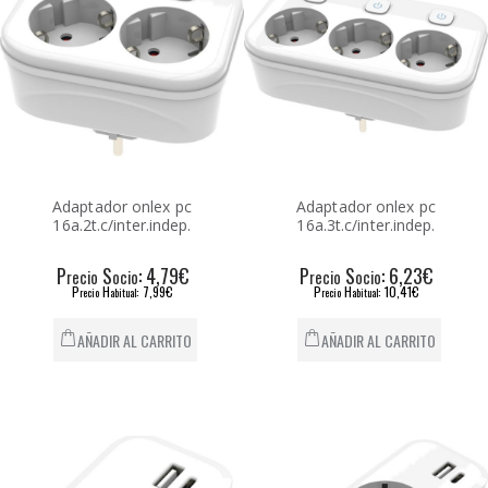
Adaptador onlex pc
Adaptador onlex pc
16a.2t.c/inter.indep.
16a.3t.c/inter.indep.
P
S
: 4,79€
P
S
: 6,23€
recio
ocio
recio
ocio
P
H
: 7,99€
P
H
: 10,41€
recio
abitual
recio
abitual
AÑADIR AL CARRITO
AÑADIR AL CARRITO