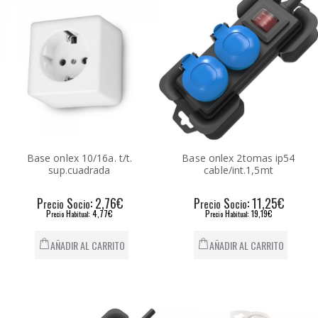
Base onlex 10/16a. t/t.
Base onlex 2tomas ip54
sup.cuadrada
cable/int.1,5mt
P
S
: 2,76€
P
S
: 11,25€
recio
ocio
recio
ocio
P
H
: 4,77€
P
H
: 19,19€
recio
abitual
recio
abitual
AÑADIR AL CARRITO
AÑADIR AL CARRITO