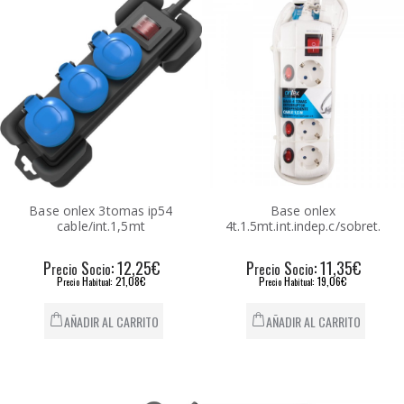
Base onlex 3tomas ip54
Base onlex
cable/int.1,5mt
4t.1.5mt.int.indep.c/sobret.
P
S
: 12,25€
P
S
: 11,35€
recio
ocio
recio
ocio
P
H
: 21,08€
P
H
: 19,06€
recio
abitual
recio
abitual
AÑADIR AL CARRITO
AÑADIR AL CARRITO