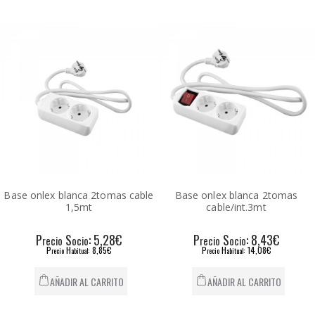
Base onlex blanca 2tomas cable
Base onlex blanca 2tomas
1,5mt
cable/int.3mt
P
S
: 5,28€
P
S
: 8,43€
recio
ocio
recio
ocio
P
H
: 8,85€
P
H
: 14,08€
recio
abitual
recio
abitual
AÑADIR AL CARRITO
AÑADIR AL CARRITO