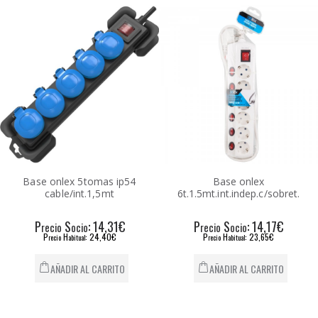
Base onlex 5tomas ip54
Base onlex
cable/int.1,5mt
6t.1.5mt.int.indep.c/sobret.
P
S
: 14,31€
P
S
: 14,17€
recio
ocio
recio
ocio
P
H
: 24,40€
P
H
: 23,65€
recio
abitual
recio
abitual
AÑADIR AL CARRITO
AÑADIR AL CARRITO