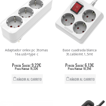
Adaptador onlex pc 3tomas
Base cuadrada blanca
16a.usb+type c
3t.cable/int.1,5mt
P
S
: 9,22€
P
S
: 6,13€
recio
ocio
recio
ocio
P
H
: 15,32€
P
H
: 10,25€
recio
abitual
recio
abitual
AÑADIR AL CARRITO
AÑADIR AL CARRITO