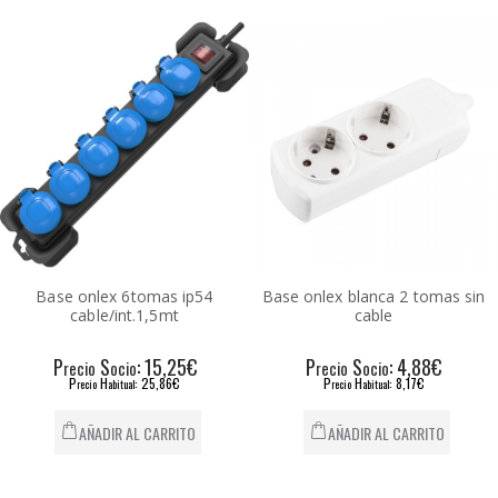
Base onlex 6tomas ip54
Base onlex blanca 2 tomas sin
cable/int.1,5mt
cable
P
S
: 15,25€
P
S
: 4,88€
recio
ocio
recio
ocio
P
H
: 25,86€
P
H
: 8,17€
recio
abitual
recio
abitual
AÑADIR AL CARRITO
AÑADIR AL CARRITO