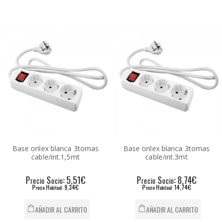
Base onlex blanca 3tomas
Base onlex blanca 3tomas
cable/int.1,5mt
cable/int.3mt
P
S
: 5,51€
P
S
: 8,74€
recio
ocio
recio
ocio
P
H
: 9,34€
P
H
: 14,74€
recio
abitual
recio
abitual
AÑADIR AL CARRITO
AÑADIR AL CARRITO