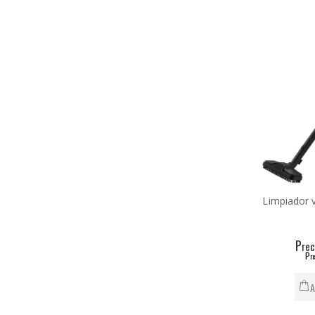
Limpiador 
P
rec
P
re
A