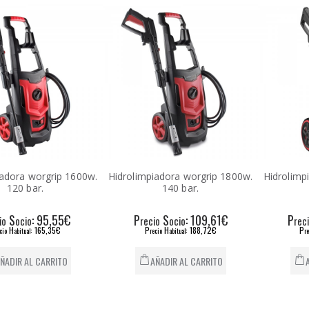
iadora worgrip 1600w.
Hidrolimpiadora worgrip 1800w.
Hidrolimp
120 bar.
140 bar.
S
: 95,55€
P
S
: 109,61€
P
io
ocio
recio
ocio
rec
H
: 165,35€
P
H
: 188,72€
P
cio
abitual
recio
abitual
r
ÑADIR AL CARRITO
AÑADIR AL CARRITO