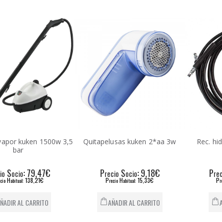
vapor kuken 1500w 3,5
Quitapelusas kuken 2*aa 3w
Rec. hi
bar
S
: 79,47€
P
S
: 9,18€
P
io
ocio
recio
ocio
re
H
: 138,21€
P
H
: 15,33€
P
cio
abitual
recio
abitual
r
ÑADIR AL CARRITO
AÑADIR AL CARRITO