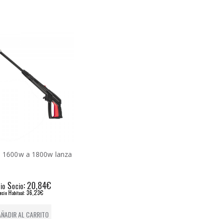
l. 1600w a 1800w lanza
S
: 20,84€
io
ocio
H
: 36,23€
ecio
abitual
AÑADIR AL CARRITO