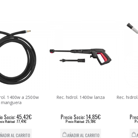
drol. 1400w a 2500w
Rec. hidrol. 1400w lanza
Rec. hidro
manguera
S
: 45,42€
P
S
: 14,85€
P
io
ocio
recio
ocio
rec
H
: 77,41€
P
H
: 25,18€
P
ecio
abitual
recio
abitual
r
ÑADIR AL CARRITO
AÑADIR AL CARRITO