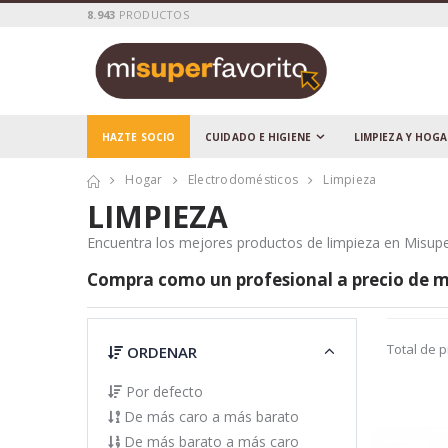
8.943
PRODUCTOS
HAZTE SOCIO
CUIDADO E HIGIENE
LIMPIEZA Y HOG
Hogar
Electrodomésticos
Limpieza
LIMPIEZA
Encuentra los mejores productos de limpieza en Misupe
Compra como un
profesional
a precio de
m
Total de 
ORDENAR
Por defecto
De más caro a más barato
De más barato a más caro