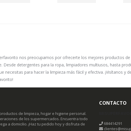
erfavorito nos preocupamos por ofrecerte los mejores productos de
. Desde detergentes para la ropa, limpiadores multiusos, hasta pro
ue necesitas para hacer la limpieza más fácil y efectiva. ¡Visítanos y 
vorito!
CONTACTO
MISUPERFAVO
productos de limpieza, hogar e higiene personal.
omeraciones de los supermercados. Encuentra todo
684414291
ega a domicilio. ¡Haz tu pedido hoy y disfruta de
clientes@misup