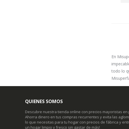
En Misup
impecable
todo lo q
Misuperfa
QUIENES SOMOS
Descubre nuestra tienda online con precios mayoristas en 
Ahorra dinero en tus compras recurrentes y evita las agl
lo que necesitas para tu hogar con precios de fábrica y entr
un hogar limpio y fresco sin gastar de más!