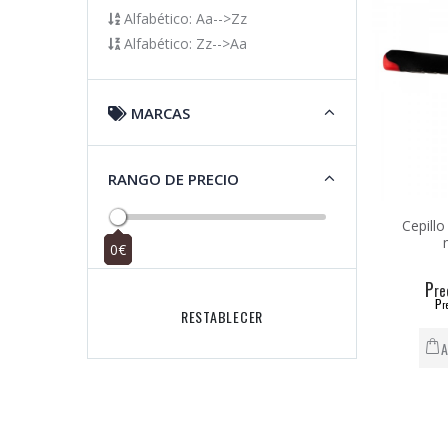
Alfabético: Aa-->Zz
Alfabético: Zz-->Aa
MARCAS
RANGO DE PRECIO
Cepillo
0€
0€
P
re
P
r
RESTABLECER
A