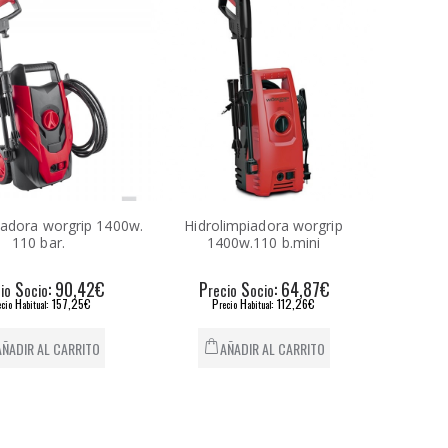
iadora worgrip 1400w.
Hidrolimpiadora worgrip
110 bar.
1400w.110 b.mini
S
: 90,42€
P
S
: 64,87€
io
ocio
recio
ocio
H
: 157,25€
P
H
: 112,26€
ecio
abitual
recio
abitual
AÑADIR AL CARRITO
AÑADIR AL CARRITO