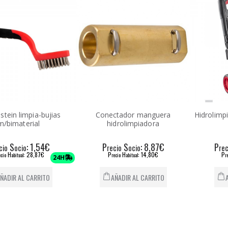
 stein limpia-bujias
Conectador manguera
Hidrolimp
m/bimaterial
hidrolimpiadora
S
: 1,54€
P
S
: 8,87€
P
cio
ocio
recio
ocio
rec
H
: 28,87€
P
H
: 14,80€
P
ecio
abitual
recio
abitual
r
24H
ÑADIR AL CARRITO
AÑADIR AL CARRITO