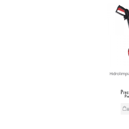
Hidrolimp
P
rec
P
re
A