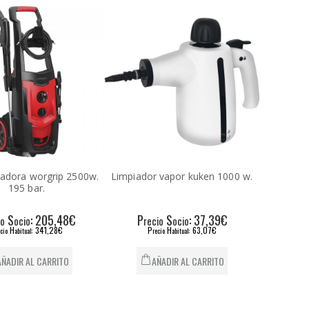
iadora worgrip 2500w.
Limpiador vapor kuken 1000 w.
195 bar.
S
: 205,48€
P
S
: 37,39€
io
ocio
recio
ocio
H
: 341,28€
P
H
: 63,07€
ecio
abitual
recio
abitual
AÑADIR AL CARRITO
AÑADIR AL CARRITO