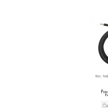
Rec. hi
P
rec
P
r
A