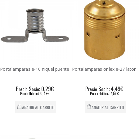
Portalamparas e-10 niquel puente
Portalamparas onlex e-27 laton
P
S
: 0,29€
P
S
: 4,49€
recio
ocio
recio
ocio
P
H
: 0,49€
P
H
: 7,58€
recio
abitual
recio
abitual
AÑADIR AL CARRITO
AÑADIR AL CARRITO