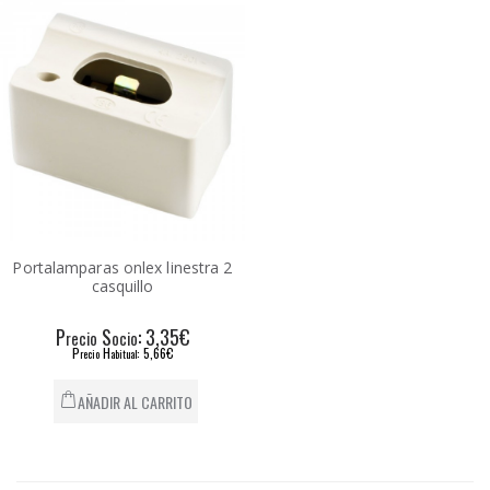
Portalamparas onlex linestra 2
casquillo
P
S
: 3,35€
recio
ocio
P
H
: 5,66€
recio
abitual
AÑADIR AL CARRITO