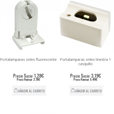
Portalamparas onlex fluorescente
Portalamparas onlex linestra 1
casquillo
P
S
: 1,28€
P
S
: 3,19€
recio
ocio
recio
ocio
P
H
: 2,18€
P
H
: 5,48€
recio
abitual
recio
abitual
AÑADIR AL CARRITO
AÑADIR AL CARRITO