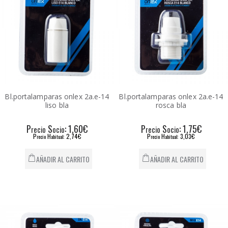
Bl.portalamparas onlex 2a.e-14
Bl.portalamparas onlex 2a.e-14
liso bla
rosca bla
P
S
: 1,60€
P
S
: 1,75€
recio
ocio
recio
ocio
P
H
: 2,74€
P
H
: 3,03€
recio
abitual
recio
abitual
AÑADIR AL CARRITO
AÑADIR AL CARRITO