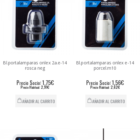
Bl.portalamparas onlex 2a.e-14
Bl.portalamparas onlex e-14
rosca neg
porcel.m10
P
S
: 1,75€
P
S
: 1,56€
recio
ocio
recio
ocio
P
H
: 2,91€
P
H
: 2,62€
recio
abitual
recio
abitual
AÑADIR AL CARRITO
AÑADIR AL CARRITO