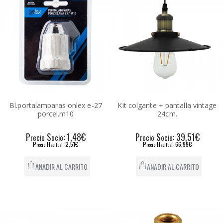
Bl.portalamparas onlex e-27
Kit colgante + pantalla vintage
porcel.m10
24cm.
P
S
: 1,48€
P
S
: 39,51€
recio
ocio
recio
ocio
P
H
: 2,51€
P
H
: 66,99€
recio
abitual
recio
abitual
AÑADIR AL CARRITO
AÑADIR AL CARRITO