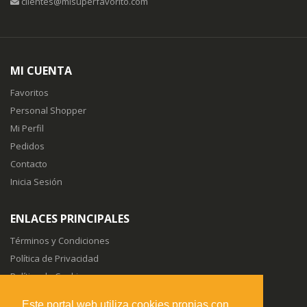
clientes@misuperfavorito.com
MI CUENTA
Favoritos
Personal Shopper
Mi Perfil
Pedidos
Contacto
Inicia Sesión
ENLACES PRINCIPALES
Términos y Condiciones
Política de Privacidad
Política de Cookies
Sitemap
Este portal web utiliza cookies propias con