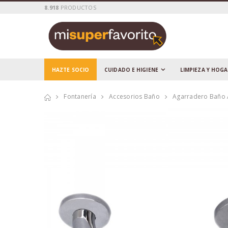
8.918
PRODUCTOS
HAZTE SOCIO
CUIDADO E HIGIENE
LIMPIEZA Y HOG
Fontanería
Accesorios Baño
Agarradero Baño 