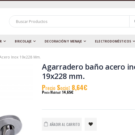
AR
BRICOLAJE
DECORACIÓN Y MENAJE
ELECTRODOMÉSTICOS
Acero Inox 19x228 Mm.
Agarradero baño acero in
19x228 mm.
P
S
: 8,64€
recio
ocio
P
H
: 14,65€
recio
abitual
AÑADIR AL CARRITO