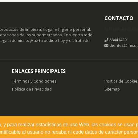
CONTACTO
MISUPERFAVO
productos de limpieza, hogar e higiene personal.
omeraciones de los supermercados. Encuentra todo
684414291
ega a domicilio. ¡Haz tu pedido hoy y disfruta de
clientes@misup
ENLACES PRINCIPALES
Términos y Condiciones
Política de Cookie
Política de Privacidad
Sitemap
a, y para realizar estadísticas de uso Web, las cookies se usan 
ificable al usuario no recaba ni cede datos de carácter person