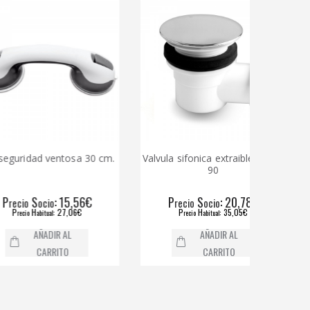
dad ventosa 30 cm.
Valvula sifonica extraible ducha
Valvula
90
S
: 15,56€
P
S
: 20,78€
ocio
recio
ocio
H
: 27,06€
P
H
: 35,05€
abitual
recio
abitual
AÑADIR AL
AÑADIR AL
CARRITO
CARRITO