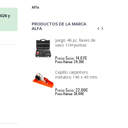
Alfa
2026
y
PRODUCTOS DE LA MARCA
ALFA
 pc. llaves de
Cepillo carpintero
4+puntas
metalico 250 x 60 mm.
: 14,67€
P
S
: 43,26€
io
recio
ocio
: 24,36€
P
H
: 72,23€
l
recio
abitual
carpintero
Espatula pintor inox
o 140 x 40 mm.
pladur 150 mm.
: 22,66€
P
S
: 4,36€
io
recio
ocio
: 38,44€
P
H
: 7,27€
l
recio
abitual