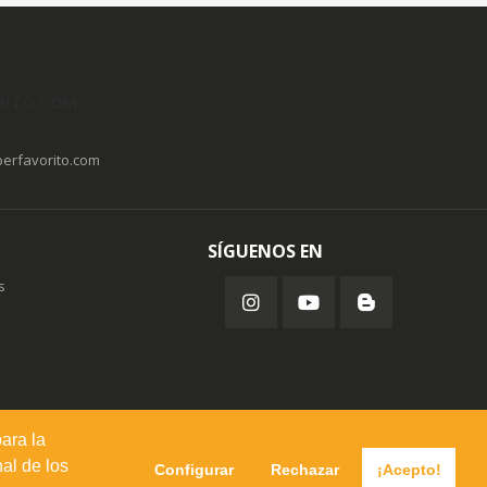
RITO.COM
erfavorito.com
SÍGUENOS EN
s
para la
al de los
Configurar
Rechazar
¡Acepto!