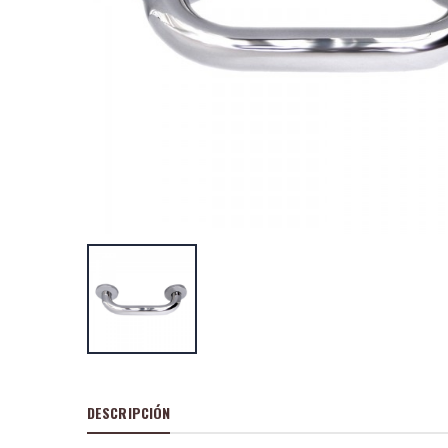
Juego 46 pc. lla
vaso 1/4+punta
P
S
: 14,67
recio
ocio
P
H
: 24,36€
recio
abitual
Cepillo carpinter
metalico 140 x 
P
S
: 22,66
recio
ocio
P
H
: 38,44€
recio
abitual
DESCRIPCIÓN