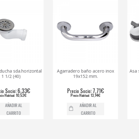
da.horizontal
Agarradero baño acero inox
Asa seguri
(40)
19x152 mm.
: 6,33€
P
S
: 7,71€
P
io
recio
ocio
recio
: 10,52€
P
H
: 13,14€
P
l
recio
abitual
recio
IR AL
AÑADIR AL
RITO
CARRITO