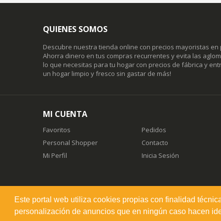
QUIENES SOMOS
Descubre nuestra tienda online con precios mayoristas en 
Ahorra dinero en tus compras recurrentes y evita las agl
lo que necesitas para tu hogar con precios de fábrica y entr
un hogar limpio y fresco sin gastar de más!
MI CUENTA
Favoritos
Pedidos
Personal Shopper
Contacto
Mi Perfil
Inicia Sesión
Este portal web utiliza cookies propias con finalidad técnic
misuperfavorito.com.
personalización de anuncios que en ningún caso hacen ident
© 2026. Todos los derechos reservados.