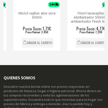
24H
24H
Mistol vajillas aloe vera
Finish lavavajillas
650ml
Abrillantador 500ml +
ambientador Finish limón
P
S
: 1,71€
P
S
: 4,77€
recio
ocio
recio
ocio
P
H
: 2,45€
P
H
: 7,20€
recio
abitual
recio
abitual
AÑADIR AL CARRITO
AÑADIR AL CARRITO
QUIENES SOMOS
Descubre nuestra tienda online con precios mayoristas en
productos de limpieza, hogar e higiene personal. Ahorra dinero en
tus compras recurrentes y evita las aglomeraciones de los
supermercados. Encuentra todo lo que necesitas para tu hogar con
precios de fábrica y entrega a domicilio. ¡Haz tu pedido hoy y