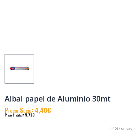
Albal Film
Albal bolsas de
transparente 40m
conservación 30
(30 m + 10 gratis)
unidades
P
S
: 2,09€
P
S
: 1,97€
recio
ocio
recio
ocio
P
H
: 3,08€
P
H
: 3,90€
recio
abitual
recio
abitual
Albal papel de Aluminio 30mt
P
S
: 4,40€
recio
ocio
P
H
: 5,72€
recio
abitual
4,40€ / unidad