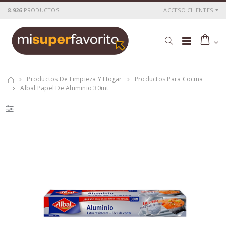
8.926
PRODUCTOS
ACCESO CLIENTES
Productos De Limpieza Y Hogar
Productos Para Cocina
Albal Papel De Aluminio 30mt
Albal papel de
Albal papel de
horno 4m
horno 8mt
P
S
: 2,01€
P
S
: 2,07€
recio
ocio
recio
ocio
P
H
: 3,15€
P
H
: 3,74€
recio
abitual
recio
abitual