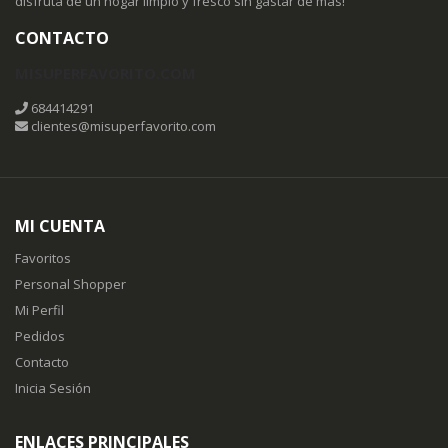
disfruta de un hogar limpio y fresco sin gastar de más!
CONTACTO
MISUPERFAVORITO.COM
684414291
clientes@misuperfavorito.com
MI CUENTA
Favoritos
Personal Shopper
Mi Perfil
Pedidos
Contacto
Inicia Sesión
ENLACES PRINCIPALES