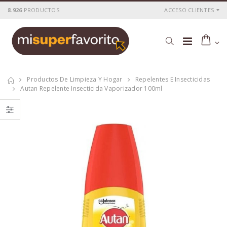
8.926
PRODUCTOS
ACCESO CLIENTES
Productos De Limpieza Y Hogar
Repelentes E Insecticidas
Autan Repelente Insecticida Vaporizador 100ml
AUTAN Repelente
AUTAN Repelente
multi insectos
multi insectos
spray 100ml
spray 100ml
P
S
: 4,99€
P
S
: 4,99€
recio
ocio
recio
ocio
P
H
: 8,20€
P
H
: 8,20€
recio
abitual
recio
abitual