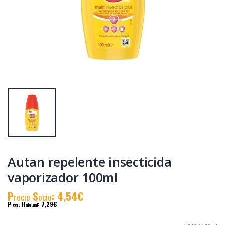
Autan post
Autan post
picaduras 25ml
picaduras 25ml
P
S
: 3,88€
P
S
: 3,88€
recio
ocio
recio
ocio
P
H
: 7,00€
P
H
: 7,00€
recio
abitual
recio
abitual
Autan repelente insecticida
vaporizador 100ml
P
S
: 4,54€
recio
ocio
P
H
: 7,29€
recio
abitual