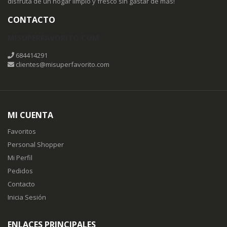
disfruta de un hogar limpio y fresco sin gastar de más!
CONTACTO
MISUPERFAVORITO.COM
684414291
clientes@misuperfavorito.com
MI CUENTA
Favoritos
Personal Shopper
Mi Perfil
Pedidos
Contacto
Inicia Sesión
ENLACES PRINCIPALES