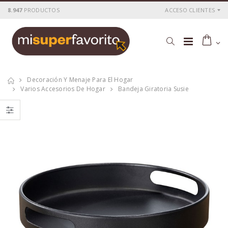
8.947
PRODUCTOS
ACCESO CLIENTES
Decoración Y Menaje Para El Hogar
Varios Accesorios De Hogar
Bandeja Giratoria Susie
Manoplas de
Lámina
silicona ada, 2 uds
antideslizante extra
gruesa gris 50 x
150 cm
P
S
: 22,92€
P
S
: 12,90€
recio
ocio
recio
ocio
P
H
: 35,79€
P
H
: 19,02€
recio
abitual
recio
abitual