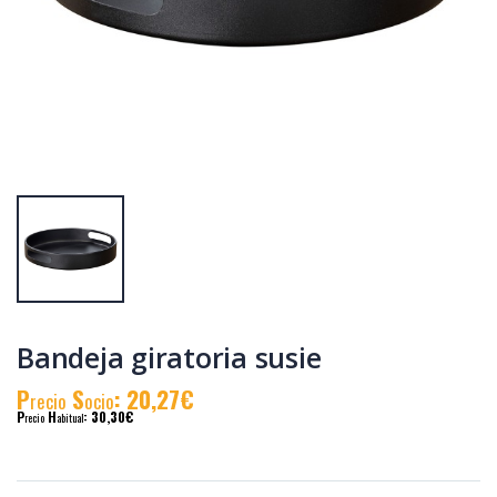
Lámina
Esterilla antimoho
antideslizante
transparente 50 x
150 cm
P
S
: 6,15€
P
S
: 6,10€
recio
ocio
recio
ocio
P
H
: 8,64€
P
H
: 8,66€
recio
abitual
recio
abitual
Bandeja giratoria susie
P
S
: 20,27€
recio
ocio
P
H
: 30,30€
recio
abitual