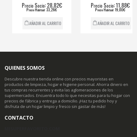
P
S
: 28,82€
P
S
: 11,88€
recio
ocio
recio
ocio
P
H
: 33,26€
P
H
: 19,00€
recio
abitual
recio
abitual
AÑADIR AL CARRITO
AÑADIR AL CARRITO
QUIENES SOMOS
Descubre nuestra tienda online con precios mayoristas en
productos de limpieza, hogar e higiene personal. Ahorra dinero en
tus compras recurrentes y evita las aglomeraciones de los
supermercados. Encuentra todo lo que necesitas para tu hogar con
precios de fábrica y entrega a domicilio. ¡Haz tu pedido hoy y
disfruta de un hogar limpio y fresco sin gastar de más!
CONTACTO
MISUPERFAVORITO.COM