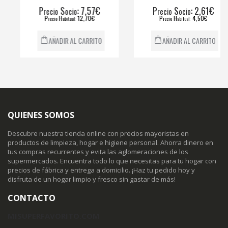
P
S
: 7,57€
P
S
: 2,61€
recio
ocio
recio
ocio
P
H
: 12,70€
P
H
: 4,50€
recio
abitual
recio
abitual
AÑADIR AL CARRITO
AÑADIR AL CARRITO
QUIENES SOMOS
Descubre nuestra tienda online con precios mayoristas en
productos de limpieza, hogar e higiene personal. Ahorra dinero en
tus compras recurrentes y evita las aglomeraciones de los
supermercados. Encuentra todo lo que necesitas para tu hogar con
precios de fábrica y entrega a domicilio. ¡Haz tu pedido hoy y
disfruta de un hogar limpio y fresco sin gastar de más!
CONTACTO
MISUPERFAVORITO.COM