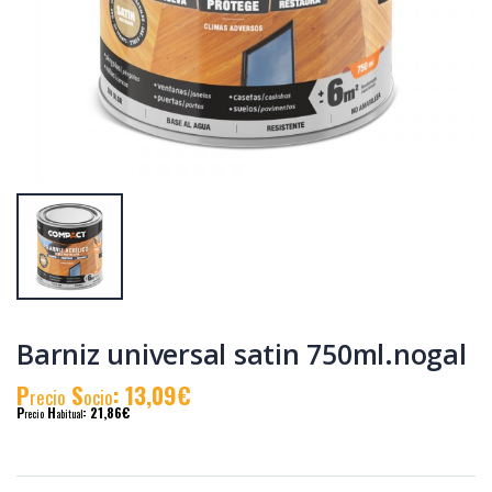
Adhesivo
Cola blanca
soldadura met.frio
madera 500gr.
30min. n21
P
S
: 8,23€
P
S
: 5,78€
recio
ocio
recio
ocio
P
H
: 13,59€
P
H
: 9,97€
recio
abitual
recio
abitual
Barniz universal satin 750ml.nogal
P
S
: 13,09€
recio
ocio
P
H
: 21,86€
recio
abitual