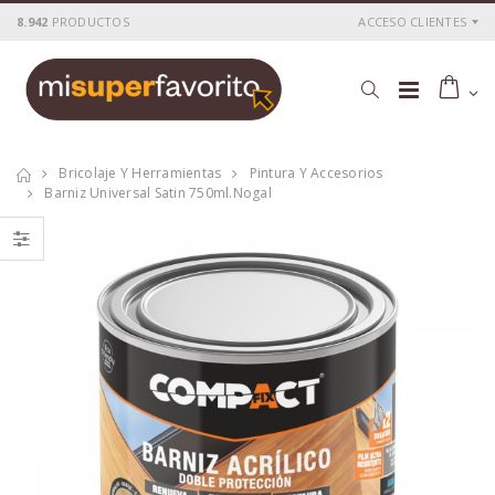
8.942
PRODUCTOS
ACCESO CLIENTES
Bricolaje Y Herramientas
Pintura Y Accesorios
Barniz Universal Satin 750ml.nogal
Decapante cobre
Adhesivo
gel compact 125
soldadura met.frio
gr.
5min. n27
P
S
: 8,83€
P
S
: 8,23€
recio
ocio
recio
ocio
P
H
: 14,75€
P
H
: 13,59€
recio
abitual
recio
abitual