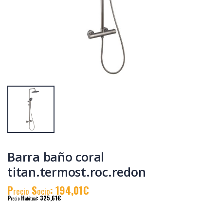
Barra baño java
Recambio
rociador redondo
mezclador bañera
java-pacific
P
S
: 47,19€
P
S
: 6,92€
recio
ocio
recio
ocio
P
H
: 82,06€
P
H
: 11,85€
recio
abitual
recio
abitual
Barra baño coral
titan.termost.roc.redon
P
S
: 194,01€
recio
ocio
P
H
: 325,61€
recio
abitual