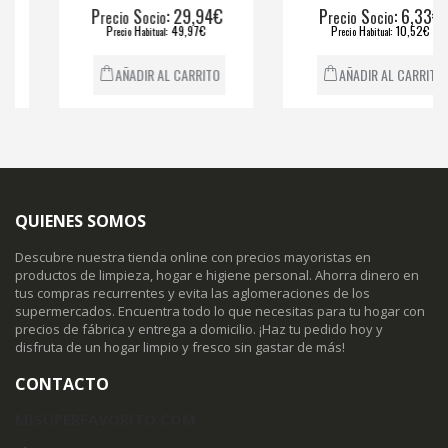
P
S
: 29,94€
P
S
: 6,33€
recio
ocio
recio
ocio
P
H
: 49,97€
P
H
: 10,52€
recio
abitual
recio
abitual
AÑADIR AL CARRITO
AÑADIR AL CARRITO
QUIENES SOMOS
Descubre nuestra tienda online con precios mayoristas en
productos de limpieza, hogar e higiene personal. Ahorra dinero en
tus compras recurrentes y evita las aglomeraciones de los
supermercados. Encuentra todo lo que necesitas para tu hogar con
precios de fábrica y entrega a domicilio. ¡Haz tu pedido hoy y
disfruta de un hogar limpio y fresco sin gastar de más!
CONTACTO
MISUPERFAVORITO.COM