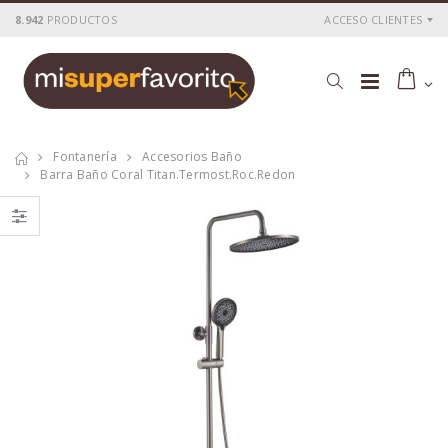
8.942
PRODUCTOS
ACCESO CLIENTES
Fontanería
Accesorios Baño
Barra Baño Coral Titan.termost.roc.redon
Barra baño java
Cartucho ceramico
rociador cuadrado
40 mm.
P
S
: 55,70€
P
S
: 5,59€
recio
ocio
recio
ocio
P
H
: 92,03€
P
H
: 9,63€
recio
abitual
recio
abitual