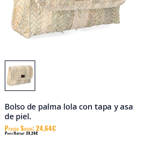
Cesta mimbre
Cesta caña
45x30x23cm altura
44x31x22cm altura
con asa 39cm
con asa 34cm
P
S
: 33,44€
P
S
: 33,44€
recio
ocio
recio
ocio
P
H
: 50,24€
P
H
: 51,25€
recio
abitual
recio
abitual
Bolso de palma lola con tapa y asa
de piel.
P
S
: 24,64€
recio
ocio
P
H
: 39,26€
recio
abitual