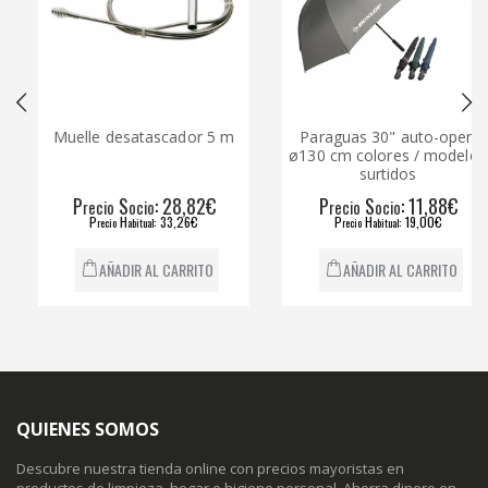
Muelle desatascador 5 m
Paraguas 30" auto-open
ø130 cm colores / modelos
surtidos
P
S
: 28,82€
P
S
: 11,88€
recio
ocio
recio
ocio
P
H
: 33,26€
P
H
: 19,00€
recio
abitual
recio
abitual
AÑADIR AL CARRITO
AÑADIR AL CARRITO
QUIENES SOMOS
Descubre nuestra tienda online con precios mayoristas en
productos de limpieza, hogar e higiene personal. Ahorra dinero en