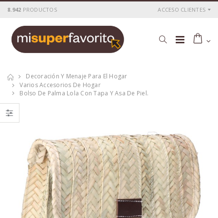
8.942
PRODUCTOS
ACCESO CLIENTES
Decoración Y Menaje Para El Hogar
Varios Accesorios De Hogar
Bolso De Palma Lola Con Tapa Y Asa De Piel.
Cesta mimbre
Cesta caña
37x25x20cm altura
30x22x15cm altura
con asa 34cm
con asa 23cm
P
S
: 29,16€
P
S
: 26,40€
recio
ocio
recio
ocio
P
H
: 44,53€
P
H
: 41,36€
recio
abitual
recio
abitual