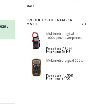
Matel
PRODUCTOS DE LA MARCA
MATEL
2026
y
ro digital
Soldador electrico matel
inzas amperim.
30w. 230v.
: 17,73€
P
S
: 8,91€
io
recio
ocio
: 29,44€
P
H
: 15,18€
l
recio
abitual
ro digital 600v.
Soldador electrico matel
40w. 230v.
: 15,95€
P
S
: 9,60€
io
recio
ocio
: 27,73€
P
H
: 16,45€
l
recio
abitual