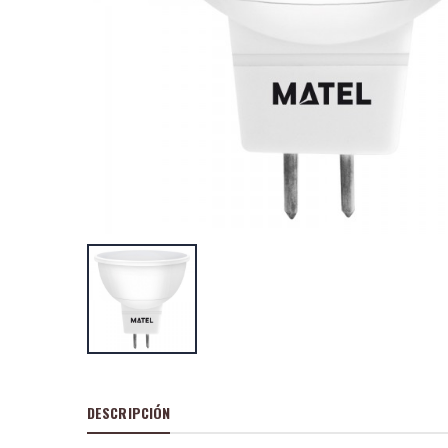
Multimetro digit
1000v.pinzas am
P
S
: 17,73
recio
ocio
P
H
: 29,44€
recio
abitual
Multimetro digit
P
S
: 15,95
recio
ocio
P
H
: 27,73€
recio
abitual
DESCRIPCIÓN