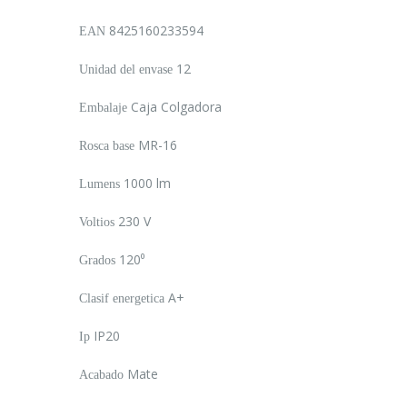
8425160233594
EAN
12
Unidad del envase
Caja Colgadora
Embalaje
MR-16
Rosca base
1000 lm
Lumens
230 V
Voltios
120⁰
Grados
A+
Clasif energetica
IP20
Ip
Mate
Acabado