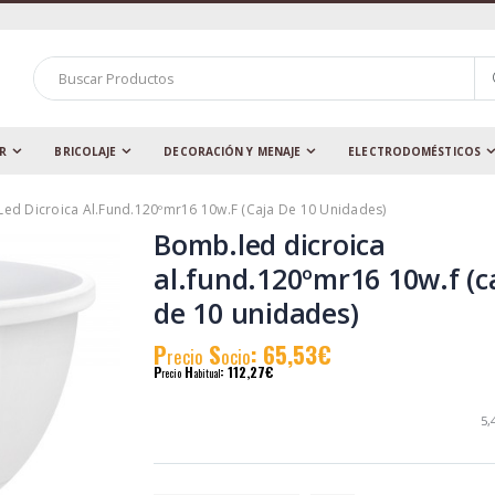
AR
BRICOLAJE
DECORACIÓN Y MENAJE
ELECTRODOMÉSTICOS
ed Dicroica Al.fund.120ºmr16 10w.f (caja De 10 Unidades)
Bomb.led dicroica
al.fund.120ºmr16 10w.f (c
de 10 unidades)
P
S
: 65,53€
recio
ocio
P
H
: 112,27€
recio
abitual
5,