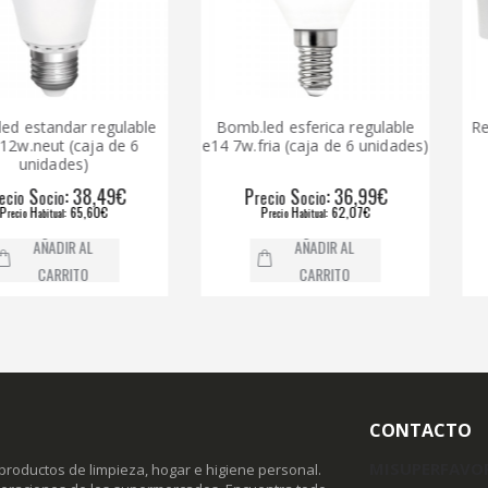
dar regulable
Bomb.led esferica regulable
Regleta tu
 (caja de 6
e14 7w.fria (caja de 6 unidades)
des)
: 38,49€
P
S
: 36,99€
P
o
recio
ocio
reci
: 65,60€
P
H
: 62,07€
P
al
recio
abitual
reci
DIR AL
AÑADIR AL
RRITO
CARRITO
CONTACTO
MISUPERFAVO
productos de limpieza, hogar e higiene personal.