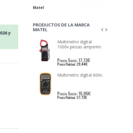
Matel
PRODUCTOS DE LA MARCA
MATEL
2026
y
ro digital
Soldador electrico matel
inzas amperim.
30w. 230v.
: 17,73€
P
S
: 8,91€
io
recio
ocio
: 29,44€
P
H
: 15,18€
l
recio
abitual
ro digital 600v.
Soldador electrico matel
40w. 230v.
: 15,95€
P
S
: 9,60€
io
recio
ocio
: 27,73€
P
H
: 16,45€
l
recio
abitual