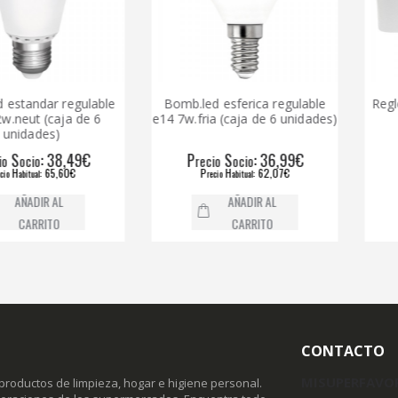
dar regulable
Bomb.led esferica regulable
Regleta tul
 (caja de 6
e14 7w.fria (caja de 6 unidades)
des)
: 38,49€
P
S
: 36,99€
P
o
recio
ocio
recio
: 65,60€
P
H
: 62,07€
P
l
recio
abitual
recio
IR AL
AÑADIR AL
RITO
CARRITO
CONTACTO
MISUPERFAVO
productos de limpieza, hogar e higiene personal.