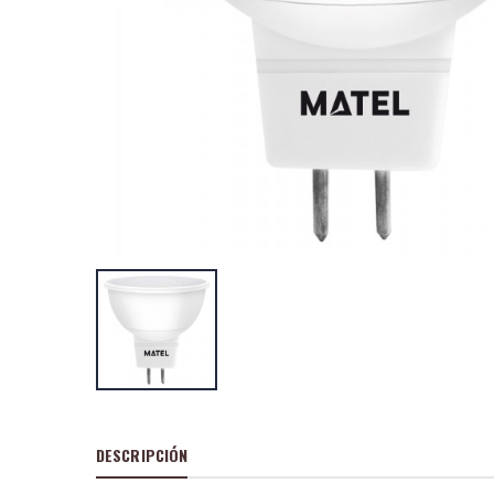
Multimetro digit
1000v.pinzas am
P
S
: 17,73
recio
ocio
P
H
: 29,44€
recio
abitual
Multimetro digit
P
S
: 15,95
recio
ocio
P
H
: 27,73€
recio
abitual
DESCRIPCIÓN