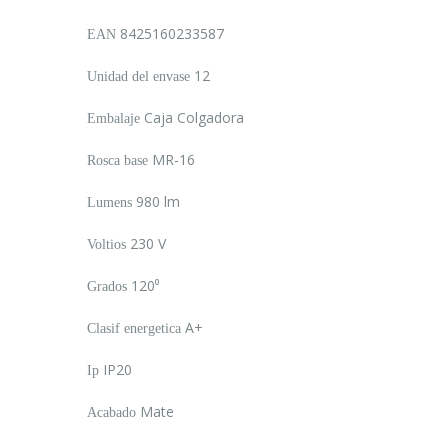
8425160233587
EAN
12
Unidad del envase
Caja Colgadora
Embalaje
MR-16
Rosca base
980 lm
Lumens
230 V
Voltios
120⁰
Grados
A+
Clasif energetica
IP20
Ip
Mate
Acabado