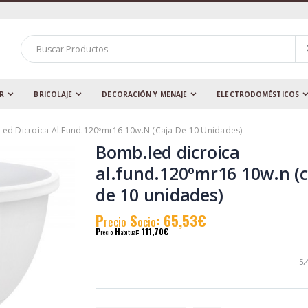
AR
BRICOLAJE
DECORACIÓN Y MENAJE
ELECTRODOMÉSTICOS
ed Dicroica Al.fund.120ºmr16 10w.n (caja De 10 Unidades)
Bomb.led dicroica
al.fund.120ºmr16 10w.n (c
de 10 unidades)
P
S
: 65,53€
recio
ocio
P
H
: 111,70€
recio
abitual
5,