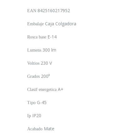
8425160217952
EAN
Caja Colgadora
Embalaje
E-14
Rosca base
300 lm
Lumens
230 V
Voltios
200⁰
Grados
A+
Clasif energetica
G-45
Tipo
IP20
Ip
Mate
Acabado