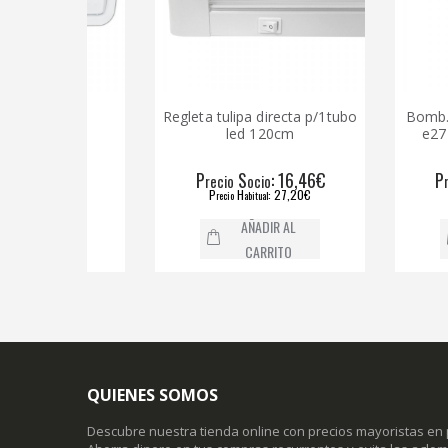
a led
Regleta tulipa directa p/1tubo
Bomb.led esta
.4w.
led 120cm
e27 12w.neu
unid
9,59€
P
S
: 16,46€
P
S
recio
ocio
recio
oc
,37€
P
H
: 27,20€
P
H
recio
abitual
recio
abit
L
AÑADIR AL
AÑA
CARRITO
CA
QUIENES SOMOS
Descubre nuestra tienda online con precios mayoristas en 