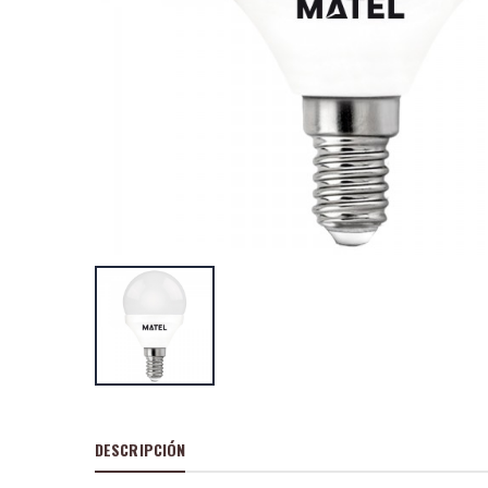
Multimetro digit
1000v.pinzas am
P
S
: 17,73
recio
ocio
P
H
: 29,44€
recio
abitual
Multimetro digit
P
S
: 15,95
recio
ocio
P
H
: 27,73€
recio
abitual
DESCRIPCIÓN