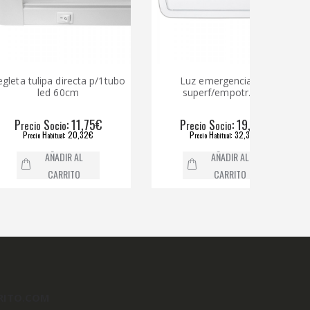
lipa directa p/1tubo
Luz emergencia led
Regle
led 60cm
superf/empotr.4w.
S
: 11,75€
P
S
: 19,59€
o
ocio
recio
ocio
H
: 20,32€
P
H
: 32,37€
io
abitual
recio
abitual
AÑADIR AL
AÑADIR AL
CARRITO
CARRITO
RITO.COM