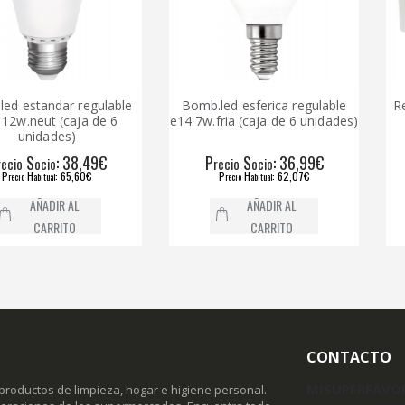
ndar regulable
Bomb.led esferica regulable
Regleta tu
t (caja de 6
e14 7w.fria (caja de 6 unidades)
ades)
: 38,49€
P
S
: 36,99€
P
io
recio
ocio
reci
: 65,60€
P
H
: 62,07€
P
ual
recio
abitual
rec
DIR AL
AÑADIR AL
RRITO
CARRITO
CONTACTO
MISUPERFAVO
productos de limpieza, hogar e higiene personal.