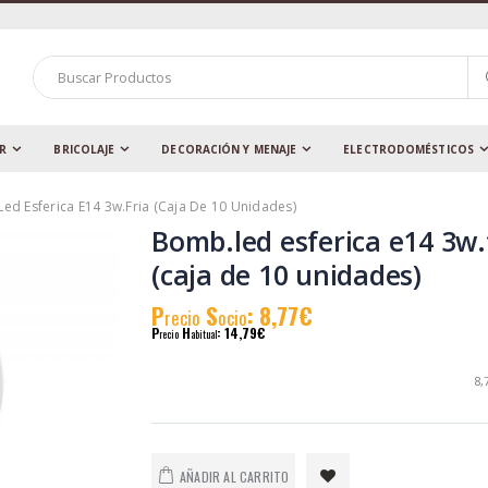
AR
BRICOLAJE
DECORACIÓN Y MENAJE
ELECTRODOMÉSTICOS
ed Esferica E14 3w.fria (caja De 10 Unidades)
Bomb.led esferica e14 3w.
(caja de 10 unidades)
P
S
: 8,77€
recio
ocio
P
H
: 14,79€
recio
abitual
8,
AÑADIR AL CARRITO