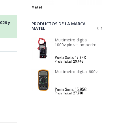
Matel
2026
y
PRODUCTOS DE LA MARCA
MATEL
ro digital
Soldador electrico matel
inzas amperim.
30w. 230v.
: 17,73€
P
S
: 8,91€
io
recio
ocio
: 29,44€
P
H
: 15,18€
l
recio
abitual
ro digital 600v.
Soldador electrico matel
40w. 230v.
: 15,95€
P
S
: 9,60€
io
recio
ocio
: 27,73€
P
H
: 16,45€
l
recio
abitual