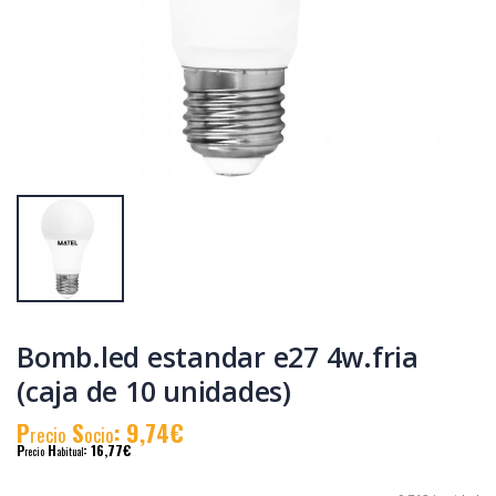
Multimetro digital
Soldador electrico
600v.
matel 40w. 230v.
P
S
: 15,95€
P
S
: 9,60€
recio
ocio
recio
ocio
P
H
: 27,73€
P
H
: 16,45€
recio
abitual
recio
abitual
Bomb.led estandar e27 4w.fria
(caja de 10 unidades)
P
S
: 9,74€
recio
ocio
P
H
: 16,77€
recio
abitual