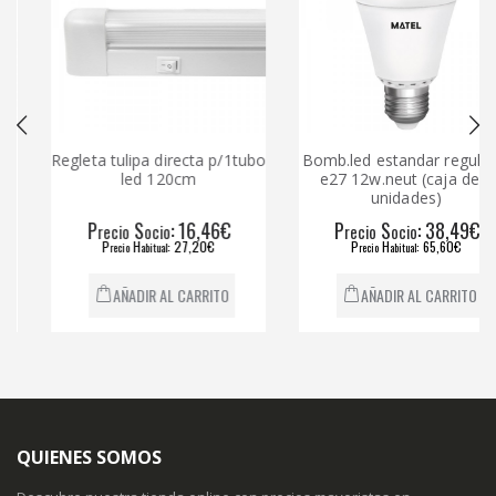
Regleta tulipa directa p/1tubo
Bomb.led estandar regulable
led 120cm
e27 12w.neut (caja de 6
unidades)
P
S
: 16,46€
P
S
: 38,49€
recio
ocio
recio
ocio
P
H
: 27,20€
P
H
: 65,60€
recio
abitual
recio
abitual
AÑADIR AL CARRITO
AÑADIR AL CARRITO
QUIENES SOMOS