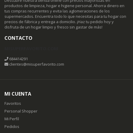
Descubre nuestra tienda online con precios mayoristas en
productos de limpieza, hogar e higiene personal. Ahorra dinero en
tus compras recurrentes y evita las aglomeraciones de los
supermercados. Encuentra todo lo que necesitas para tu hogar con
precios de fábrica y entrega a domicilio. ¡Haz tu pedido hoy y
disfruta de un hogar limpio y fresco sin gastar de más!
CONTACTO
MISUPERFAVORITO.COM
684414291
clientes@misuperfavorito.com
MI CUENTA
Favoritos
Personal Shopper
Mi Perfil
Pedidos