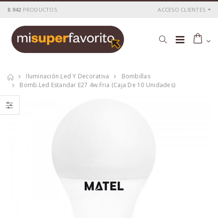
8.942
PRODUCTOS
ACCESO CLIENTES
Iluminación Led Y Decorativa
Bombillas
Bomb.led Estandar E27 4w.fria (caja De 10 Unidades)
Multimetro digital
Soldador electrico
1000v.pinzas
matel 30w. 230v.
amperim.
P
S
: 17,73€
P
S
: 8,91€
recio
ocio
recio
ocio
P
H
: 29,44€
P
H
: 15,18€
recio
abitual
recio
abitual