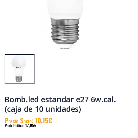
Multimetro digital
Soldador electrico
600v.
matel 40w. 230v.
P
S
: 15,95€
P
S
: 9,60€
recio
ocio
recio
ocio
P
H
: 27,73€
P
H
: 16,45€
recio
abitual
recio
abitual
Bomb.led estandar e27 6w.cal.
(caja de 10 unidades)
P
S
: 10,15€
recio
ocio
P
H
: 17,05€
recio
abitual