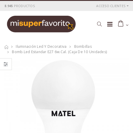
8.945
PRODUCTOS
ACCESO CLIENTES
Iluminación Led Y Decorativa
Bombillas
Bomb.led Estandar E27 6w.cal. (caja De 10 Unidades)
Multimetro digital
Soldador electrico
1000v.pinzas
matel 30w. 230v.
amperim.
P
S
: 17,73€
P
S
: 8,91€
recio
ocio
recio
ocio
P
H
: 29,44€
P
H
: 15,18€
recio
abitual
recio
abitual