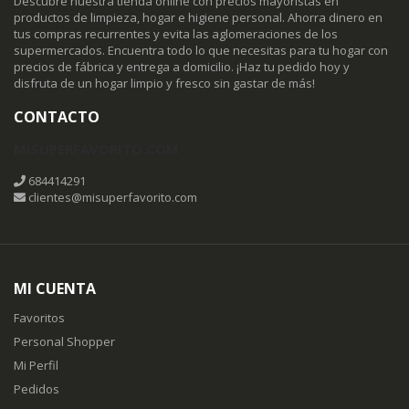
Descubre nuestra tienda online con precios mayoristas en
productos de limpieza, hogar e higiene personal. Ahorra dinero en
tus compras recurrentes y evita las aglomeraciones de los
supermercados. Encuentra todo lo que necesitas para tu hogar con
precios de fábrica y entrega a domicilio. ¡Haz tu pedido hoy y
disfruta de un hogar limpio y fresco sin gastar de más!
CONTACTO
MISUPERFAVORITO.COM
684414291
clientes@misuperfavorito.com
MI CUENTA
Favoritos
Personal Shopper
Mi Perfil
Pedidos