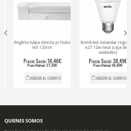
Regleta tulipa directa p/1tubo
Bomb.led estandar regulable
led 120cm
e27 12w.neut (caja de 6
unidades)
P
S
: 16,46€
P
S
: 38,49€
recio
ocio
recio
ocio
P
H
: 27,20€
P
H
: 65,60€
recio
abitual
recio
abitual
AÑADIR AL CARRITO
AÑADIR AL CARRITO
QUIENES SOMOS