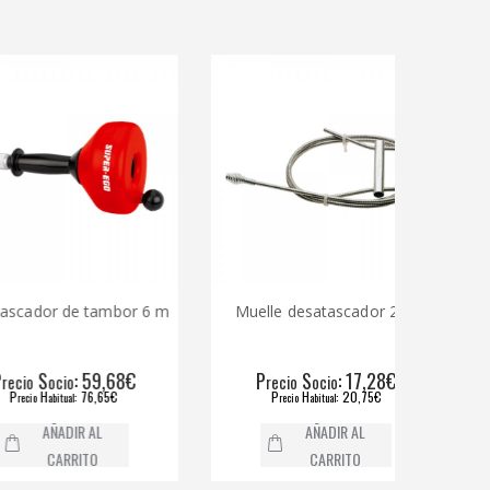
dor de tambor 6 m
Muelle desatascador 2 m
Mue
S
: 59,68€
P
S
: 17,28€
P
ocio
recio
ocio
H
: 76,65€
P
H
: 20,75€
abitual
recio
abitual
AÑADIR AL
AÑADIR AL
CARRITO
CARRITO