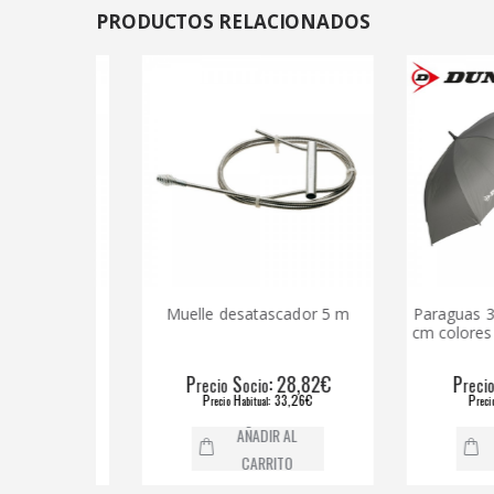
PRODUCTOS
RELACIONADOS
or 2 m
Muelle desatascador 5 m
Paraguas 30" a
cm colores / mo
,28€
P
S
: 28,82€
P
S
recio
ocio
recio
oci
5€
P
H
: 33,26€
P
H
recio
abitual
recio
abitua
AÑADIR AL
AÑAD
CARRITO
CAR