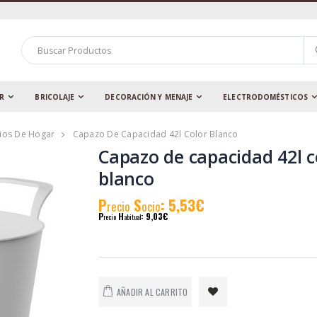
AR
BRICOLAJE
DECORACIÓN Y MENAJE
ELECTRODOMÉSTICOS
rios De Hogar
Capazo De Capacidad 42l Color Blanco
Capazo de capacidad 42l c
blanco
P
S
: 5,53€
recio
ocio
P
H
: 9,03€
recio
abitual
AÑADIR AL CARRITO