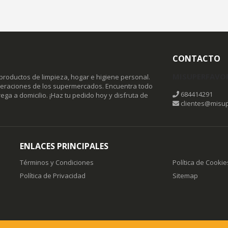
CONTACTO
MISUPERFAVO
productos de limpieza, hogar e higiene personal.
omeraciones de los supermercados. Encuentra todo
684414291
ega a domicilio. ¡Haz tu pedido hoy y disfruta de
clientes@misup
ENLACES PRINCIPALES
Términos y Condiciones
Política de Cookie
Política de Privacidad
Sitemap