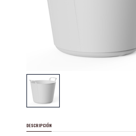
Gaveta apilable 
titanium azul 10
9 unidades)
P
S
: 9,15€
recio
ocio
P
H
: 1,36€
recio
abitual
Gaveta apilable 
titanium azul 16
6 unidades)
P
S
: 10,89
recio
ocio
P
H
: 2,50€
recio
abitual
DESCRIPCIÓN