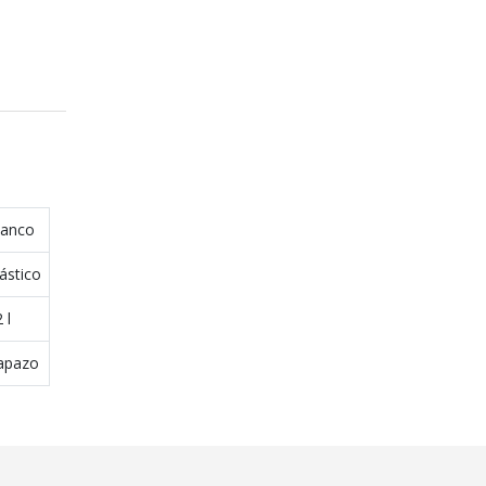
lanco
ástico
 l
apazo