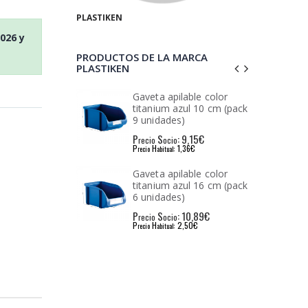
PLASTIKEN
2026
y
PRODUCTOS DE LA MARCA
PLASTIKEN
pilable color
Gaveta apilable color
 azul 10 cm (pack
titanium azul 22 cm
es)
: 9,15€
P
S
: 3,78€
io
recio
ocio
: 1,36€
P
H
: 5,42€
l
recio
abitual
pilable color
Gaveta apilable color
 azul 16 cm (pack
titanium azul 27 cm
es)
: 10,89€
P
S
: 6,46€
io
recio
ocio
: 2,50€
P
H
: 8,78€
l
recio
abitual