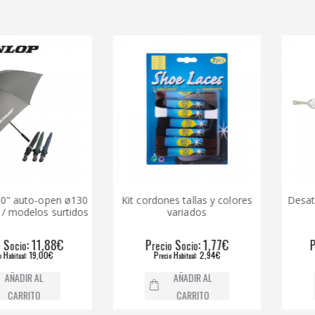
uto-open ø130
Kit cordones tallas y colores
Desatasca
delos surtidos
variados
: 11,88€
P
S
: 1,77€
P
o
recio
ocio
recio
: 19,00€
P
H
: 2,94€
P
l
recio
abitual
recio
IR AL
AÑADIR AL
RITO
CARRITO