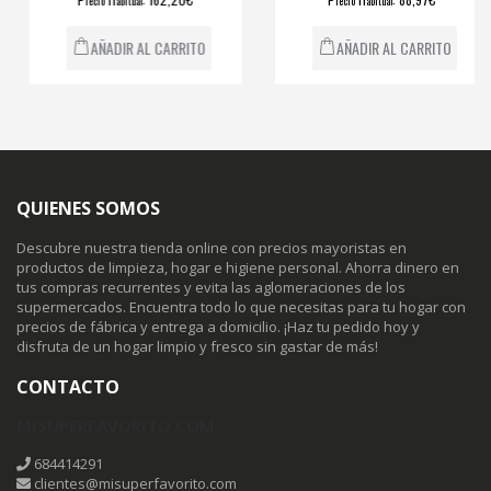
recio
abitual
recio
abitual
AÑADIR AL CARRITO
AÑADIR AL CARRITO
QUIENES SOMOS
Descubre nuestra tienda online con precios mayoristas en
productos de limpieza, hogar e higiene personal. Ahorra dinero en
tus compras recurrentes y evita las aglomeraciones de los
supermercados. Encuentra todo lo que necesitas para tu hogar con
precios de fábrica y entrega a domicilio. ¡Haz tu pedido hoy y
disfruta de un hogar limpio y fresco sin gastar de más!
CONTACTO
MISUPERFAVORITO.COM
684414291
clientes@misuperfavorito.com