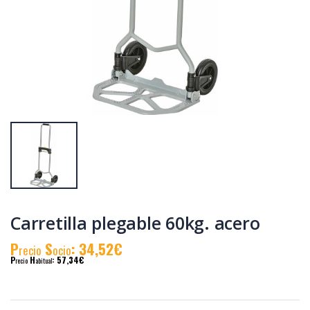
Tensor tipo
Grillete recto
aleman m-10 3/8
galvanizado 5/16"
inox.
P
S
: 5,46€
P
S
: 5,00€
recio
ocio
recio
ocio
P
H
: 9,15€
P
H
: 8,60€
recio
abitual
recio
abitual
Carretilla plegable 60kg. acero
P
S
: 34,52€
recio
ocio
P
H
: 57,34€
recio
abitual