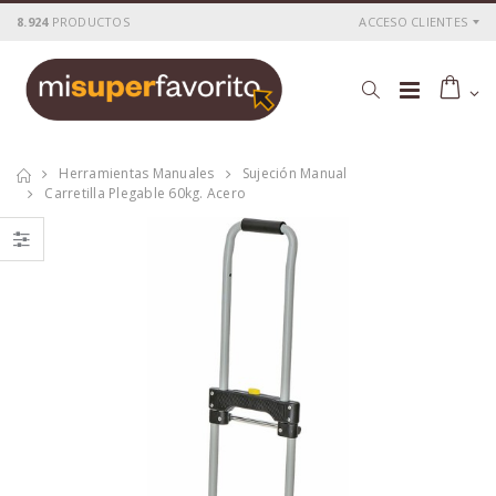
8.924
PRODUCTOS
ACCESO CLIENTES
Herramientas Manuales
Sujeción Manual
Carretilla Plegable 60kg. Acero
Tensor tipo
Grillete recto
aleman m- 6 1/4
galvanizado 1/4"
inox.
inox.
P
S
: 6,06€
P
S
: 4,56€
recio
ocio
recio
ocio
P
H
: 10,13€
P
H
: 7,94€
recio
abitual
recio
abitual