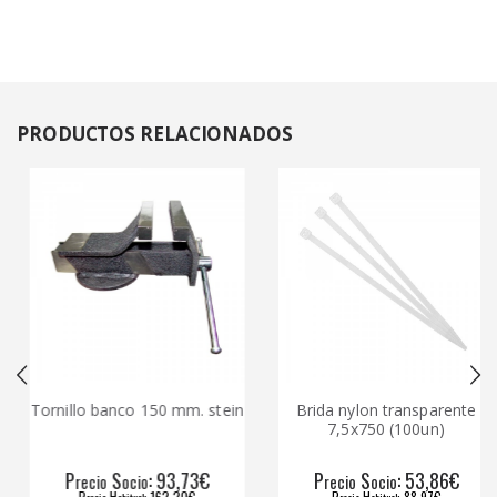
PRODUCTOS
RELACIONADOS
Tornillo banco 150 mm. stein
Brida nylon transparente
7,5x750 (100un)
P
S
: 93,73€
P
S
: 53,86€
recio
ocio
recio
ocio
P
H
: 162,20€
P
H
: 88,97€