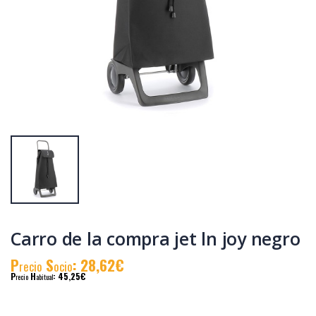
Atornillador d/pos.
Bateria worgrip-
worgrip 3.6v.blister
pro 18v.
1.5ah(45567)
P
S
: 19,75€
P
S
: 18,89€
recio
ocio
recio
ocio
P
H
: 33,14€
P
H
: 31,85€
recio
abitual
recio
abitual
Carro de la compra jet ln joy negro
P
S
: 28,62€
recio
ocio
P
H
: 45,25€
recio
abitual