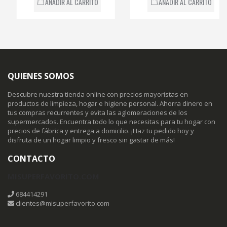
AÑADIR AL CARRITO
AÑADIR AL CARRITO
QUIENES SOMOS
Descubre nuestra tienda online con precios mayoristas en
productos de limpieza, hogar e higiene personal. Ahorra dinero en
tus compras recurrentes y evita las aglomeraciones de los
supermercados. Encuentra todo lo que necesitas para tu hogar con
precios de fábrica y entrega a domicilio. ¡Haz tu pedido hoy y
disfruta de un hogar limpio y fresco sin gastar de más!
CONTACTO
MISUPERFAVORITO.COM
684414291
clientes@misuperfavorito.com