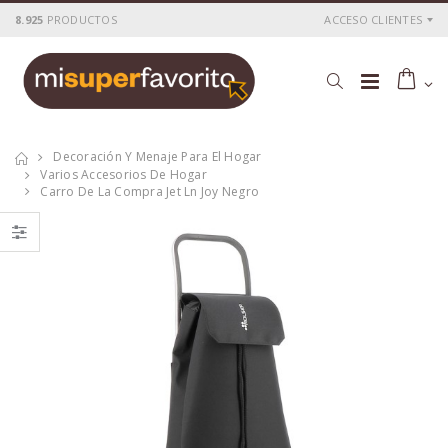
8.925
PRODUCTOS
ACCESO CLIENTES
Decoración Y Menaje Para El Hogar
Varios Accesorios De Hogar
Carro De La Compra Jet Ln Joy Negro
Chicco Orinal Ok
Bateria worgrip-
Chicco
pro 14.4v.
1.5ah(45566)
P
S
: 6,01€
P
S
: 17,38€
recio
ocio
recio
ocio
P
H
: 10,13€
P
H
: 28,71€
recio
abitual
recio
abitual