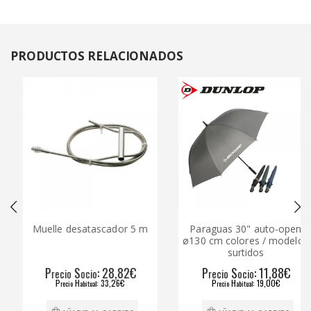
PRODUCTOS
RELACIONADOS
Muelle desatascador 5 m
Paraguas 30" auto-open
ø130 cm colores / modelos
surtidos
P
S
: 28,82€
P
S
: 11,88€
recio
ocio
recio
ocio
P
H
: 33,26€
P
H
: 19,00€
recio
abitual
recio
abitual