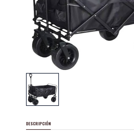
Chicco Orinal Ok
P
S
: 6,01€
recio
ocio
P
H
: 10,13€
recio
abitual
Atornillador d/po
worgrip 3.6v.blis
P
S
: 19,75
recio
ocio
P
H
: 33,14€
recio
abitual
DESCRIPCIÓN