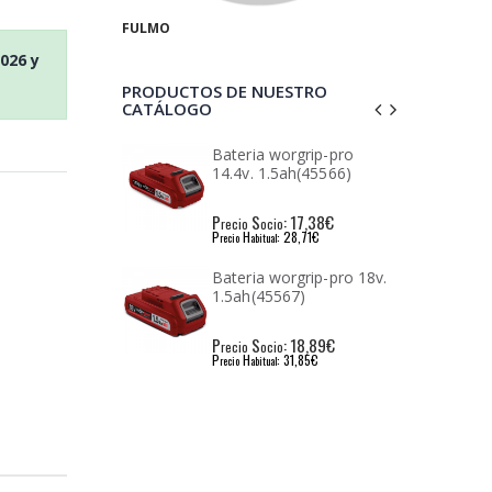
FULMO
2026
y
PRODUCTOS DE NUESTRO
CATÁLOGO
rinal Ok Chicco
Bateria worgrip-pro
14.4v. 1.5ah(45566)
: 6,01€
P
S
: 17,38€
io
recio
ocio
: 10,13€
P
H
: 28,71€
l
recio
abitual
ador d/pos.
Bateria worgrip-pro 18v.
.6v.blister
1.5ah(45567)
: 19,75€
P
S
: 18,89€
io
recio
ocio
: 33,14€
P
H
: 31,85€
l
recio
abitual