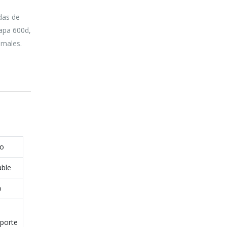
edas de
capa 600d,
imales.
o
able
o
sporte