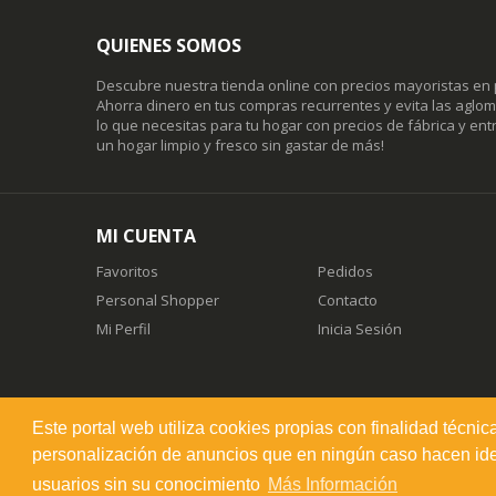
QUIENES SOMOS
Descubre nuestra tienda online con precios mayoristas en 
Ahorra dinero en tus compras recurrentes y evita las agl
lo que necesitas para tu hogar con precios de fábrica y entr
un hogar limpio y fresco sin gastar de más!
MI CUENTA
Favoritos
Pedidos
Personal Shopper
Contacto
Mi Perfil
Inicia Sesión
Este portal web utiliza cookies propias con finalidad técnic
misuperfavorito.com.
personalización de anuncios que en ningún caso hacen ident
© 2026. Todos los derechos reservados.
usuarios sin su conocimiento
Más Información