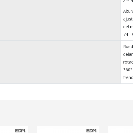
Altur
ajust
del 
74 -
Rued
dela
rota
360°
fren