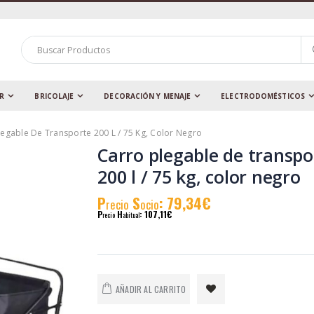
AR
BRICOLAJE
DECORACIÓN Y MENAJE
ELECTRODOMÉSTICOS
legable De Transporte 200 L / 75 Kg, Color Negro
Carro plegable de transpo
200 l / 75 kg, color negro
P
S
: 79,34€
recio
ocio
P
H
: 107,11€
recio
abitual
AÑADIR AL CARRITO