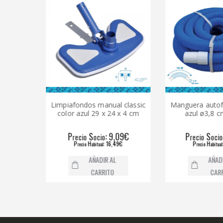
 x
Limpiafondos manual classic
Manguera autoflotante 
color azul 29 x 24 x 4 cm
azul ø3,8 cm x 10 
P
S
: 9,09€
P
S
: 29,38
recio
ocio
recio
ocio
P
H
: 16,49€
P
H
: 48,55€
recio
abitual
recio
abitual
AÑADIR AL
AÑADIR AL
CARRITO
CARRITO