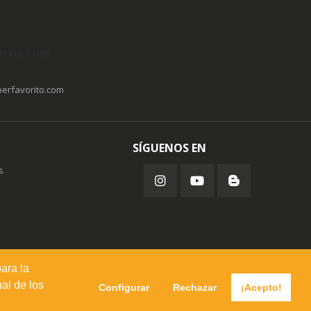
RITO.COM
erfavorito.com
SÍGUENOS EN
s
para la
al de los
Configurar
Rechazar
¡Acepto!