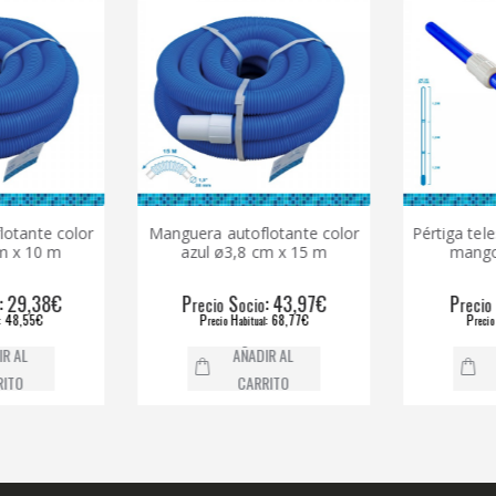
color
Manguera autoflotante color
Pértiga telescópic
m
azul ø3,8 cm x 15 m
mango de ø
€
P
S
: 43,97€
P
S
: 
recio
ocio
recio
ocio
P
H
: 68,77€
P
H
: 3
recio
abitual
recio
abitual
AÑADIR AL
AÑADIR 
CARRITO
CARRIT