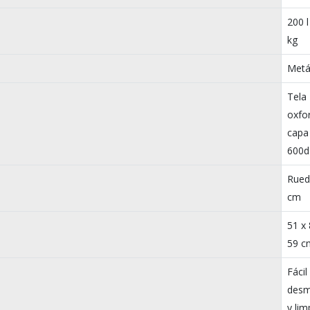
200 l
kg
Metá
Tela
oxfo
capa
600d
Rued
cm
51 x 
59 c
Fácil
desm
y lim