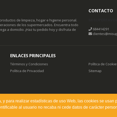
CONTACTO
MISUPERFAVO
productos de limpieza, hogar e higiene personal.
omeraciones de los supermercados. Encuentra todo
684414291
ega a domicilio. ¡Haz tu pedido hoy y disfruta de
clientes@misup
ENLACES PRINCIPALES
Términos y Condiciones
Política de Cookie
Política de Privacidad
Sitemap
a, y para realizar estadísticas de uso Web, las cookies se usan 
ificable al usuario no recaba ni cede datos de carácter person