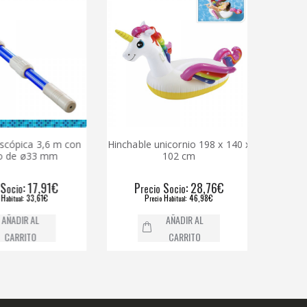
a 3,6 m con
Hinchable unicornio 198 x 140 x
Limpiafondos 
33 mm
102 cm
color azul 
17,91€
P
S
: 28,76€
P
S
recio
ocio
recio
o
3,61€
P
H
: 46,98€
P
H
recio
abitual
recio
abi
AL
AÑADIR AL
AÑ
O
CARRITO
C