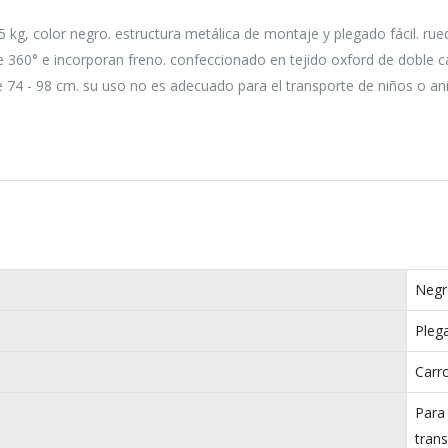
5 kg, color negro. estructura metálica de montaje y plegado fácil. ru
e 360° e incorporan freno. confeccionado en tejido oxford de doble 
e 74 - 98 cm. su uso no es adecuado para el transporte de niños o an
Negr
Pleg
Carr
Para
tran