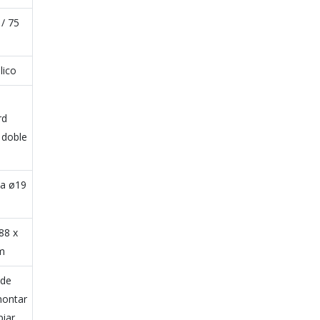
 / 75
lico
rd
 doble
a ø19
88 x
m
 de
ontar
piar