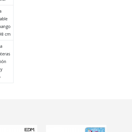
a
able
mango
 98 cm
a
nteras
ción
 y
o