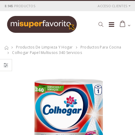
8.945
PRODUCTOS
ACCESO CLIENTES
Productos De Limpieza Y Hogar
Productos Para Cocina
Colhogar Papel Multiusos 340 Servicios
Colhogar papel
Papel cocina
higienico Triple
Colhogar ADAPT 3
Capa 4 rollos
unidades
P
S
: 1,62€
P
S
: 2,00€
recio
ocio
recio
ocio
P
H
: 2,35€
P
H
: 3,20€
recio
abitual
recio
abitual