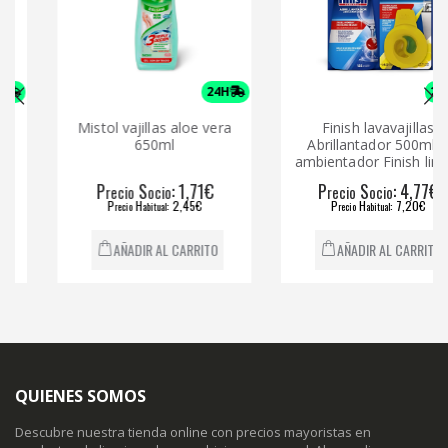
24H
24H
Mistol vajillas aloe vera
Finish lavavajillas
650ml
Abrillantador 500ml +
ambientador Finish limón
P
S
: 1,71€
P
S
: 4,77€
recio
ocio
recio
ocio
P
H
: 2,45€
P
H
: 7,20€
recio
abitual
recio
abitual
AÑADIR AL CARRITO
AÑADIR AL CARRITO
QUIENES SOMOS
Descubre nuestra tienda online con precios mayoristas en