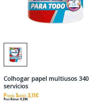
Colhogar pañuelos
Papel higiénico
6 paquetes
Colhogar Triple
Capa 12 rollos
P
S
: 0,71€
P
S
: 5,07€
recio
ocio
recio
ocio
P
H
: 2,15€
P
H
: 7,99€
recio
abitual
recio
abitual
Colhogar papel multiusos 340
servicios
P
S
: 3,11€
recio
ocio
P
H
: 4,29€
recio
abitual