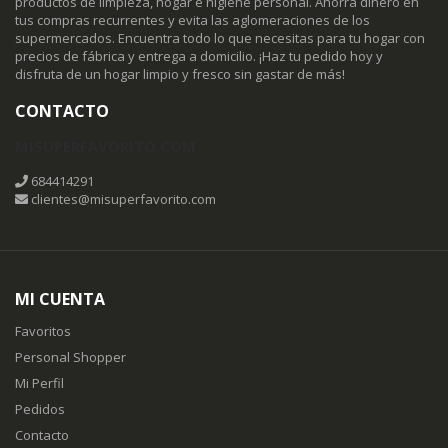
productos de limpieza, hogar e higiene personal. Ahorra dinero en
tus compras recurrentes y evita las aglomeraciones de los
supermercados. Encuentra todo lo que necesitas para tu hogar con
precios de fábrica y entrega a domicilio. ¡Haz tu pedido hoy y
disfruta de un hogar limpio y fresco sin gastar de más!
CONTACTO
MISUPERFAVORITO.COM
684414291
clientes@misuperfavorito.com
MI CUENTA
Favoritos
Personal Shopper
Mi Perfil
Pedidos
Contacto