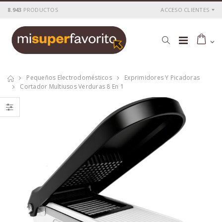
8.943
PRODUCTOS
ACCESO CLIENTES
Pequeños Electrodomésticos
Exprimidores Y Picadoras
Cortador Multiusos Verduras 8 En 1
Cacerola
Cacerola
al.fund.premium
al.fund.premium
alta piedra 20
alta piedra 28
P
S
: 25,51€
P
S
: 42,56€
recio
ocio
recio
ocio
P
H
: 43,69€
P
H
: 71,78€
recio
abitual
recio
abitual