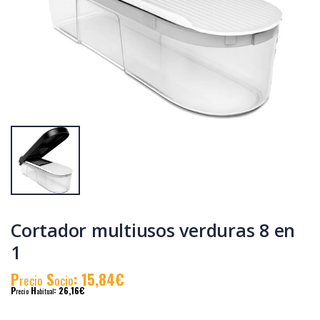
Cacerola
Cacerola
al.fund.premium
al.fund.premium
alta piedra 24
alta piedra 32
P
S
: 31,90€
P
S
: 46,83€
recio
ocio
recio
ocio
P
H
: 55,19€
P
H
: 78,58€
recio
abitual
recio
abitual
Cortador multiusos verduras 8 en
1
P
S
: 15,84€
recio
ocio
P
H
: 26,16€
recio
abitual