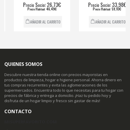
P
S
: 26,73€
P
S
: 33,98€
recio
ocio
recio
ocio
P
H
: 46,49€
P
H
: 59,10€
recio
abitual
recio
abitual
AÑADIR AL CARRITO
AÑADIR AL CARRITO
QUIENES SOMOS
Descubre nuestra tienda online con precios mayoristas en
productos de limpieza, hogar e higiene personal. Ahorra dinero en
tus compras recurrentes y evita las aglomeraciones de los
supermercados. Encuentra todo lo que necesitas para tu hogar con
precios de fábrica y entrega a domicilio. ¡Haz tu pedido hoy y
disfruta de un hogar limpio y fresco sin gastar de más!
CONTACTO
MISUPERFAVORITO.COM