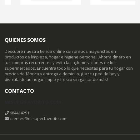
QUIENES SOMOS
Descubre nuestra tienda online con precios mayoristas en
productos de limpieza, hogar e higiene personal. Ahorra dinero en
tus compras recurrentes y evita las aglomeraciones de los
supermercados. Encuentra todo lo que necesitas para tu hogar con
precios de fábrica y entrega a domicilio. ¡Haz tu pedido hoy y
disfruta de un hogar limpio y fresco sin gastar de más!
CONTACTO
MISUPERFAVORITO.COM
684414291
clientes@misuperfavorito.com