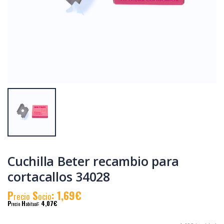
Pinza de depilar
Cepillo Beter deslía
Beter punta recta
pavonada 34003
P
S
: 2,61€
P
S
: 6,47€
recio
ocio
recio
ocio
P
H
: 4,14€
P
H
: 9,49€
recio
abitual
recio
abitual
Cuchilla Beter recambio para
cortacallos 34028
P
S
: 1,69€
recio
ocio
P
H
: 4,07€
recio
abitual