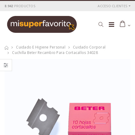
8.942
PRODUCTOS
ACCESO CLIENTES
Cuidado E Higiene Personal
Cuidado Corporal
Cuchilla Beter Recambio Para Cortacallos 34028
BETER PINZA DE
Peine Beter batidor
DEPILAR PUNTA
concha 12103
OBLICUA GLOWY
1U
P
S
: 3,09€
P
S
: 1,16€
recio
ocio
recio
ocio
P
H
: 4,26€
P
H
: 2,20€
recio
abitual
recio
abitual