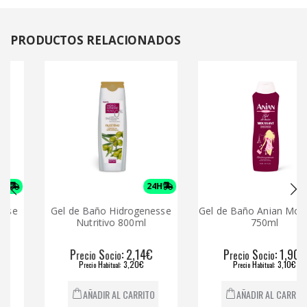
PRODUCTOS
RELACIONADOS
24H
24H
e
Gel de Baño Hidrogenesse
Gel de Baño Anian Moussa
Nutritivo 800ml
750ml
P
S
: 2,14€
P
S
: 1,90€
recio
ocio
recio
ocio
P
H
: 3,20€
P
H
: 3,10€
recio
abitual
recio
abitual
AÑADIR AL CARRITO
AÑADIR AL CARRITO