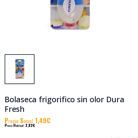
Wanadry recambio
Wanadry recambio
deshumidificador
deshumidificador
450gr
450gr
P
S
: 2,20€
P
S
: 2,20€
recio
ocio
recio
ocio
P
H
: 3,77€
P
H
: 3,77€
recio
abitual
recio
abitual
Bolaseca frigorifico sin olor Dura
Fresh
P
S
: 1,49€
recio
ocio
P
H
: 2,82€
recio
abitual