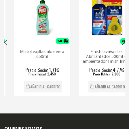
24H
24H
Mistol vajillas aloe vera
Finish lavavajillas
650ml
Abrillantador 500ml +
ambientador Finish limón
P
S
: 1,71€
P
S
: 4,77€
recio
ocio
recio
ocio
P
H
: 2,45€
P
H
: 7,20€
recio
abitual
recio
abitual
AÑADIR AL CARRITO
AÑADIR AL CARRITO
QUIENES SOMOS