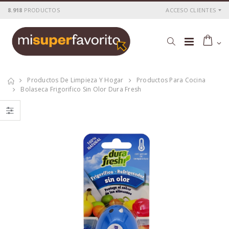
8.918
PRODUCTOS
ACCESO CLIENTES
Productos De Limpieza Y Hogar
Productos Para Cocina
Bolaseca Frigorifico Sin Olor Dura Fresh
Deshumificador
Deshumificador
Wanadry
Wanadry
deshumificador +
deshumificador +
recambio 450gr
recambio 450gr
P
S
: 3,47€
P
S
: 3,47€
recio
ocio
recio
ocio
P
H
: 4,64€
P
H
: 4,64€
recio
abitual
recio
abitual