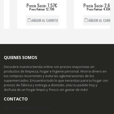
P
S
: 7,57€
P
S
: 2,61€
recio
ocio
recio
ocio
P
H
: 12,70€
P
H
: 4,50€
recio
abitual
recio
abitual
AÑADIR AL CARRITO
AÑADIR AL CARRITO
QUIENES SOMOS
Descubre nuestra tienda online con precios mayoristas en
productos de limpieza, hogar e higiene personal. Ahorra dinero en
tus compras recurrentes y evita las aglomeraciones de los
supermercados. Encuentra todo lo que necesitas para tu hogar con
precios de fábrica y entrega a domicilio. ¡Haz tu pedido hoy y
disfruta de un hogar limpio y fresco sin gastar de más!
CONTACTO
MISUPERFAVORITO.COM