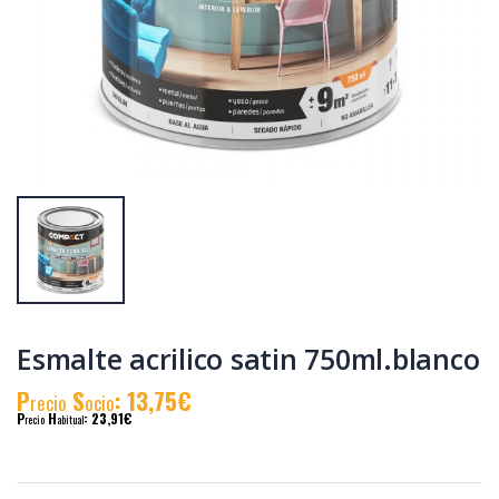
Adhesivo
Cola blanca
soldadura met.frio
madera 500gr.
30min. n21
P
S
: 8,23€
P
S
: 5,78€
recio
ocio
recio
ocio
P
H
: 13,59€
P
H
: 9,97€
recio
abitual
recio
abitual
Esmalte acrilico satin 750ml.blanco
P
S
: 13,75€
recio
ocio
P
H
: 23,91€
recio
abitual