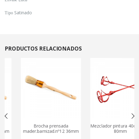
Satinado
Tipo
PRODUCTOS
RELACIONADOS
Brocha prensada
Mezclador pintura 40cm.as
m
mader.barnizad.nº12 36mm
80mm