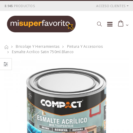
8.945
PRODUCTOS
ACCESO CLIENTES
Bricolaje Y Herramientas
Pintura Y Accesorios
Esmalte Acrilico Satin 750ml.blanco
Decapante cobre
Adhesivo
gel compact 125
soldadura met.frio
gr.
5min. n27
P
S
: 8,83€
P
S
: 8,23€
recio
ocio
recio
ocio
P
H
: 14,75€
P
H
: 13,59€
recio
abitual
recio
abitual