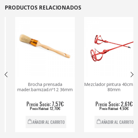
PRODUCTOS
RELACIONADOS
Brocha prensada
Mezclador pintura 40cm.asp
mader.barnizad.nº12 36mm
80mm
P
S
: 7,57€
P
S
: 2,61€
recio
ocio
recio
ocio
P
H
: 12,70€
P
H
: 4,50€
recio
abitual
recio
abitual
AÑADIR AL CARRITO
AÑADIR AL CARRITO