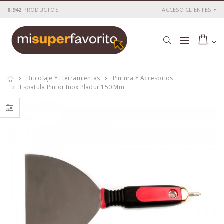
8.942
PRODUCTOS
ACCESO CLIENTES
Bricolaje Y Herramientas
Pintura Y Accesorios
Espatula Pintor Inox Pladur 150 Mm.
Juego 46 pc. llaves
Cepillo carpintero
de vaso
metalico 250 x 60
1/4+puntas
mm.
P
S
: 14,67€
P
S
: 43,26€
recio
ocio
recio
ocio
P
H
: 24,36€
P
H
: 72,23€
recio
abitual
recio
abitual