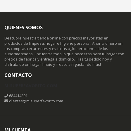
QUIENES SOMOS
Descubre nuestra tienda online con precios mayoristas en
productos de limpieza, hogar e higiene personal. Ahorra dinero en
tus compras recurrentes y evita las aglomeraciones de los
supermercados. Encuentra todo lo que necesitas para tu hogar con
precios de fábrica y entrega a domicilio. ¡Haz tu pedido hoy y
disfruta de un hogar limpio y fresco sin gastar de más!
CONTACTO
MISUPERFAVORITO.COM
684414291
clientes@misuperfavorito.com
MI CUENTA