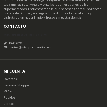
productos de limpieza, hogar e higiene personal. Ahorra dinero en
tus compras recurrentes y evita las aglomeraciones de los
supermercados. Encuentra todo lo que necesitas para tu hogar con
precios de fábrica y entrega a domicilio. ¡Haz tu pedido hoy y
disfruta de un hogar limpio y fresco sin gastar de más!
CONTACTO
MISUPERFAVORITO.COM
684414291
clientes@misuperfavorito.com
MI CUENTA
Favoritos
Personal Shopper
Mi Perfil
Pedidos
Contacto