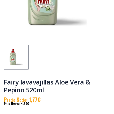
Fairy lavavajillas
Fairy lavavajillas 5L
Ultra Poder
(caja de 2 uds.)
2x650ml PROMO
P
S
: 5,17€
P
S
: 24,85€
recio
ocio
recio
ocio
P
H
: 6,99€
P
H
: 32,30€
recio
abitual
recio
abitual
Fairy lavavajillas Aloe Vera &
Pepino 520ml
P
S
: 1,77€
recio
ocio
P
H
: 4,60€
recio
abitual