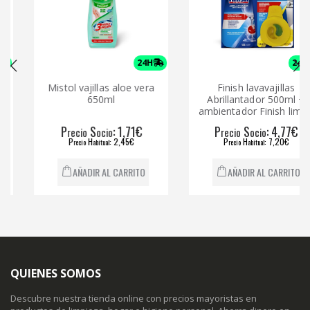
24H
24H
Mistol vajillas aloe vera
Finish lavavajillas
650ml
Abrillantador 500ml +
ambientador Finish limón
P
S
: 1,71€
P
S
: 4,77€
recio
ocio
recio
ocio
P
H
: 2,45€
P
H
: 7,20€
recio
abitual
recio
abitual
AÑADIR AL CARRITO
AÑADIR AL CARRITO
QUIENES SOMOS
Descubre nuestra tienda online con precios mayoristas en