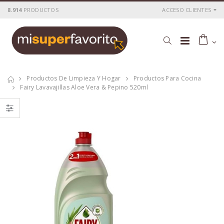
8.914
PRODUCTOS
ACCESO CLIENTES
Productos De Limpieza Y Hogar
Productos Para Cocina
Fairy Lavavajillas Aloe Vera & Pepino 520ml
Fairy lavavajillas
Fairy lavavajillas
ultra 480ml
todo en 1 original
21+20 Taps
P
S
: 2,72€
P
S
: 6,47€
recio
ocio
recio
ocio
P
H
: 3,99€
P
H
: 7,99€
recio
abitual
recio
abitual