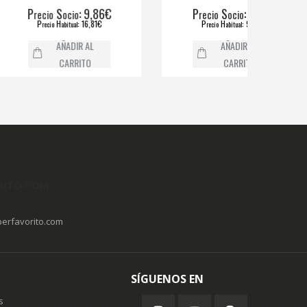
S
: 9,86€
P
S
: 5,57€
ecio
ocio
recio
ocio
P
H
: 16,81€
P
H
: 9,29€
recio
abitual
recio
abitual
AÑADIR AL
AÑADIR AL
CARRITO
CARRITO
RITO.COM
erfavorito.com
SÍGUENOS EN
s