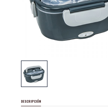
Tostadora inox
w. kuken
P
S
: 25,7
recio
ocio
P
H
: 43,00€
recio
abitual
Tostadora
inox.2pc.1000w
kuken
P
S
: 33,2
recio
ocio
P
H
: 57,60€
recio
abitual
DESCRIPCIÓN