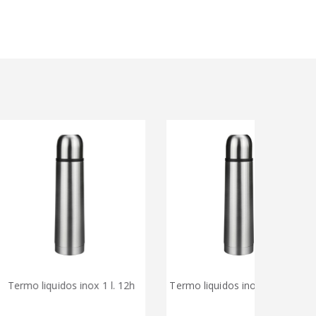
iquidos inox 1 l. 12h
Termo liquidos inox 0,50 l. 12h
Term