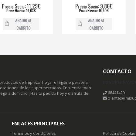
: 11,29€
P
S
: 9,86€
P
ocio
recio
ocio
r
: 19,63€
P
H
: 16,30€
bitual
recio
abitual
ÑADIR AL
AÑADIR AL
CARRITO
CARRITO
CONTACTO
MISUPERFAVO
productos de limpieza, hogar e higiene personal.
omeraciones de los supermercados. Encuentra todo
684414291
ega a domicilio. ¡Haz tu pedido hoy y disfruta de
clientes@misup
ENLACES PRINCIPALES
Términos y Condiciones
Política de Cookie