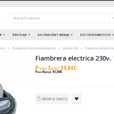
AR
BRICOLAJE
DECORACIÓN Y MENAJE
ELECTRODOMÉSTICOS
mos
Pequeños Electrodomésticos
Varios PAE
Fiambrera Electrica 
,
Fiambrera electrica 230v. 1
P
S
: 24,84€
recio
ocio
P
H
: 41,25€
recio
abitual
AÑADIR AL CARRITO