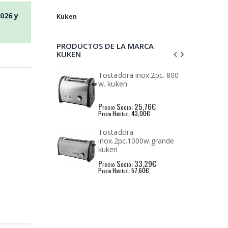
2026
y
Kuken
PRODUCTOS DE LA MARCA
KUKEN
ra inox.2pc. 800
Tostadora
n
inox.4pc.1400w.kuken
: 25,76€
P
S
: 36,54€
cio
recio
ocio
: 43,00€
P
H
: 62,28€
ual
recio
abitual
ora
Tostadora blanca 2pc.
c.1000w.grande
850 w. kuken
: 33,29€
P
S
: 21,26€
cio
recio
ocio
: 57,60€
P
H
: 36,61€
ual
recio
abitual