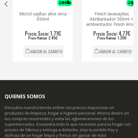
24H
24H
Mistol vajillas aloe vera
Finish lavavajillas
650ml
Abrillantador 500ml +
ambientador Finish limón
P
S
: 1,71€
P
S
: 4,77€
recio
ocio
recio
ocio
P
H
: 2,45€
P
H
: 7,20€
recio
abitual
recio
abitual
AÑADIR AL CARRITO
AÑADIR AL CARRITO
QUIENES SOMOS
Descubre nuestra tienda online con precios mayoristas en
productos de limpieza, hogar e higiene personal. Ahorra dinero en
tus compras recurrentes y evita las aglomeraciones de los
supermercados. Encuentra todo lo que necesitas para tu hogar con
precios de fábrica y entrega a domicilio. ¡Haz tu pedido hoy y
disfruta de un hogar limpio y fresco sin gastar de más!