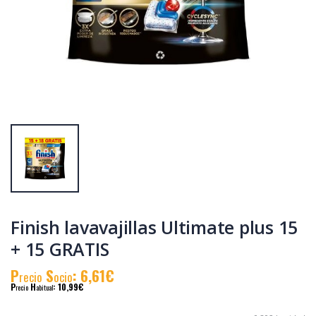
Finish lavavajillas
Finish lavavajillas
Abrillantador 500ml
Gel All in One Plus
+ ambientador
33+2 lavados
Finish limón
P
S
: 4,77€
P
S
: 3,84€
recio
ocio
recio
ocio
P
H
: 7,20€
P
H
: 6,20€
recio
abitual
recio
abitual
Finish lavavajillas Ultimate plus 15
+ 15 GRATIS
P
S
: 6,61€
recio
ocio
P
H
: 10,99€
recio
abitual