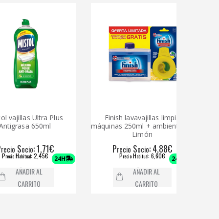
jillas Ultra Plus
Finish lavavajillas limpia
Mistol 
grasa 650ml
máquinas 250ml + ambientador
Limón
S
: 1,71€
P
S
: 4,88€
o
ocio
recio
ocio
H
: 2,45€
P
H
: 6,60€
abitual
recio
abitual
24H
24H
AÑADIR AL
AÑADIR AL
CARRITO
CARRITO