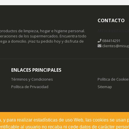
CONTACTO
MISUPERFAVO
productos de limpieza, hogar e higiene personal.
omeraciones de los supermercados. Encuentra todo
684414291
ega a domicilio. ¡Haz tu pedido hoy y disfruta de
clientes@misup
ENLACES PRINCIPALES
Términos y Condiciones
Política de Cookie
Política de Privacidad
Sitemap
a, y para realizar estadísticas de uso Web, las cookies se usan 
ificable al usuario no recaba ni cede datos de carácter person