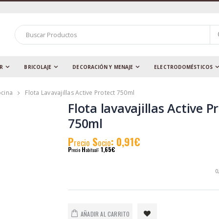
AR
BRICOLAJE
DECORACIÓN Y MENAJE
ELECTRODOMÉSTICOS
ocina
Flota Lavavajillas Active Protect 750ml
Flota lavavajillas Active P
750ml
P
S
: 0,91€
recio
ocio
P
H
: 1,65€
recio
abitual
0
AÑADIR AL CARRITO