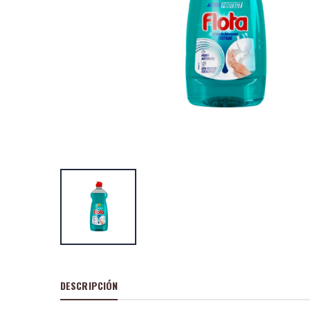
Flota Active Pow
litros lavavajillas
P
S
: 1,05€
recio
ocio
P
H
: 1,69€
recio
abitual
Flota detergent
Oceánico 42 + 1
lavados GRATIS
P
S
: 3,40€
recio
ocio
P
H
: 5,20€
recio
abitual
DESCRIPCIÓN