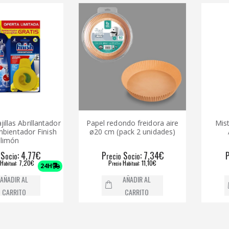
s Abrillantador
Papel redondo freidora aire
Mistol va
tador Finish
ø20 cm (pack 2 unidades)
Anti
n
: 4,77€
P
S
: 7,34€
P
o
recio
ocio
reci
: 7,20€
P
H
: 11,10€
P
l
recio
abitual
recio
24H
IR AL
AÑADIR AL
RITO
CARRITO