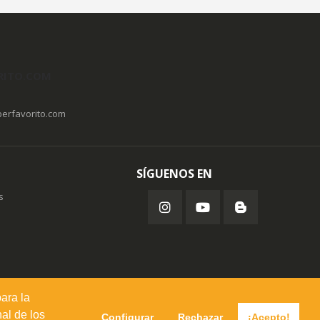
RITO.COM
erfavorito.com
SÍGUENOS EN
s
para la
al de los
Configurar
Rechazar
¡Acepto!