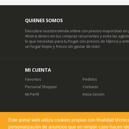
QUIENES SOMOS
Descubre nuestra tienda online con precios mayoristas en 
Ahorra dinero en tus compras recurrentes y evita las agl
lo que necesitas para tu hogar con precios de fábrica y entr
un hogar limpio y fresco sin gastar de más!
MI CUENTA
Favoritos
Pedidos
Personal Shopper
Contacto
Mi Perfil
Inicia Sesión
Este portal web utiliza cookies propias con finalidad técnic
misuperfavorito.com.
personalización de anuncios que en ningún caso hacen ident