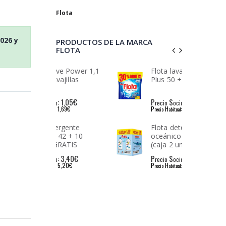
Flota
2026
y
PRODUCTOS DE LA MARCA
FLOTA
tive Power 1,1
Flota lavavajillas Active
avajillas
Plus 50 + 15 lavados
: 1,05€
P
S
: 4,40€
io
recio
ocio
: 1,69€
P
H
: 6,20€
l
recio
abitual
tergente
Flota detergente
o 42 + 10
oceánico 100 lavados
 GRATIS
(caja 2 undiades)
: 3,40€
P
S
: 13,99€
io
recio
ocio
: 5,20€
P
H
: 20,40€
l
recio
abitual