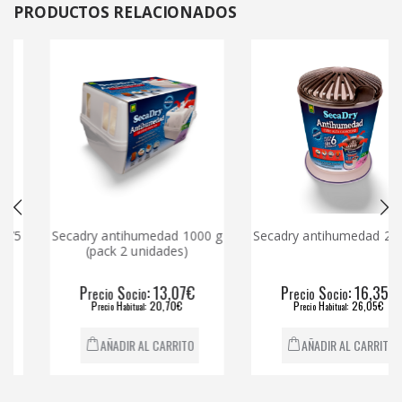
PRODUCTOS
RELACIONADOS
5
Secadry antihumedad 1000 g
Secadry antihumedad 2000 
(pack 2 unidades)
P
S
: 13,07€
P
S
: 16,35€
recio
ocio
recio
ocio
P
H
: 20,70€
P
H
: 26,05€
recio
abitual
recio
abitual
AÑADIR AL CARRITO
AÑADIR AL CARRITO