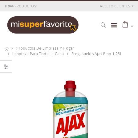
8.944
PRODUCTOS
ACCESO CLIENTES
Productos De Limpieza Y Hogar
Limpieza Para Toda La Casa
Fregasuelos Ajax Pino 1,25L
Ajax Estropajo
Ajax Estropajo
Jabonoso 7 und.
Jabonoso 7 und.
P
S
: 1,19€
P
S
: 1,19€
recio
ocio
recio
ocio
P
H
: 1,75€
P
H
: 1,75€
recio
abitual
recio
abitual