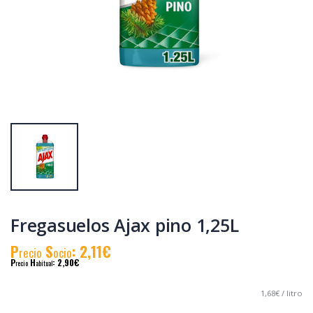
Fregasuelos Ajax pino 1,25L
P
S
: 2,11€
recio
ocio
P
H
: 2,90€
recio
abitual
1,68€ / litro