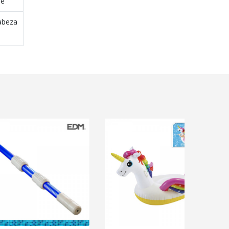
le
cabeza