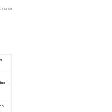
abeza de
de
,borde
ubo