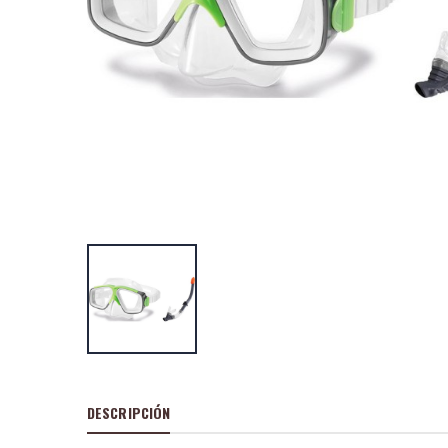
Hinchable unico
x 140 x 102 cm
P
S
: 28,76
recio
ocio
P
H
: 46,98€
recio
abitual
Piscina hinchable
modelo arcoíris,
x 119 cm
P
S
: 26,02
recio
ocio
P
H
: 41,63€
recio
abitual
DESCRIPCIÓN