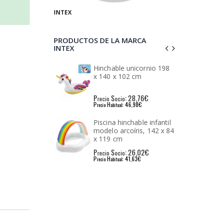
INTEX
PRODUCTOS DE LA MARCA
INTEX
e unicornio 198
Hinchable delfin 175 cm
102 cm
: 28,76€
P
S
: 15,08€
io
recio
ocio
: 46,98€
P
H
: 24,24€
l
recio
abitual
inchable infantil
Cama hinchable
rcoíris, 142 x 84
individual standard
m
classic downy cot, uso
interior / exterior, 76 x
: 26,02€
P
S
: 23,29€
io
recio
ocio
191 x 25 cm
: 41,63€
P
H
: 37,46€
l
recio
abitual