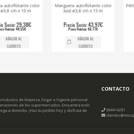
lotante color
Manguera autoflotante color
Pértiga te
cm x 10 m
azul ø3,8 cm x 15 m
mang
: 29,38€
P
S
: 43,97€
P
o
recio
ocio
recio
: 48,55€
P
H
: 68,77€
P
l
recio
abitual
reci
IR AL
AÑADIR AL
RITO
CARRITO
CONTACTO
MISUPERFAVO
productos de limpieza, hogar e higiene personal.
omeraciones de los supermercados. Encuentra todo
684414291
ega a domicilio. ¡Haz tu pedido hoy y disfruta de
clientes@misup