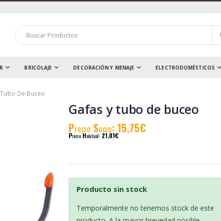
AR
BRICOLAJE
DECORACIÓN Y MENAJE
ELECTRODOMÉSTICOS
 Tubo De Buceo
Gafas y tubo de buceo
P
S
: 15,75€
recio
ocio
P
H
: 21,01€
recio
abitual
Producto sin stock
Temporalmente no tenemos stock de este
producto. A la mayor brevedad posible,