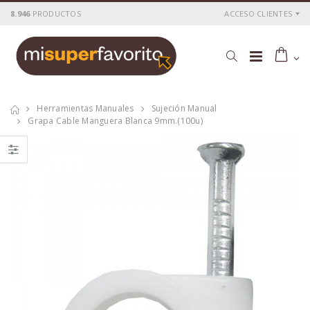
8.946
PRODUCTOS
ACCESO CLIENTES
Herramientas Manuales
Sujeción Manual
Grapa Cable Manguera Blanca 9mm.(100u)
Buscapolos onlex
Base onlex blanca
500v. 19cm.
2tomas
cable/int.3mt
P
S
: 2,01€
P
S
: 8,43€
recio
ocio
recio
ocio
P
H
: 3,45€
P
H
: 14,08€
recio
abitual
recio
abitual