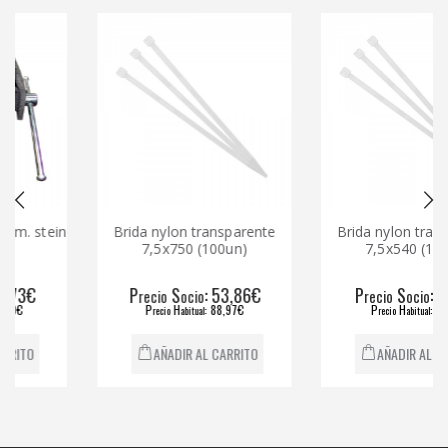
stein
Brida nylon transparente
Brida nylon transpare
7,5x750 (100un)
7,5x540 (100un)
€
P
S
: 53,86€
P
S
: 21,14€
recio
ocio
recio
ocio
P
H
: 88,97€
P
H
: 35,11€
recio
abitual
recio
abitual
AÑADIR AL CARRITO
AÑADIR AL CARRITO