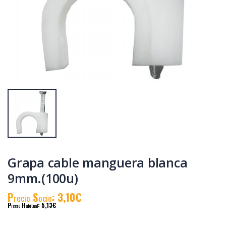
Estaño bobina
Base onlex blanca
plata 3,5% 100gr.
3tomas
2mm.
cable/int.1,5mt
P
S
: 16,07€
P
S
: 5,51€
recio
ocio
recio
ocio
P
H
: 27,81€
P
H
: 9,34€
recio
abitual
recio
abitual
Grapa cable manguera blanca
9mm.(100u)
P
S
: 3,10€
recio
ocio
P
H
: 5,13€
recio
abitual