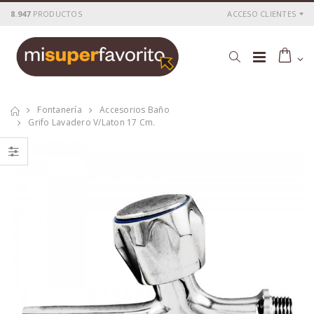
8.947
PRODUCTOS
ACCESO CLIENTES
Fontanería
Accesorios Baño
Grifo Lavadero V/laton 17 Cm.
Barra baño java
Cartucho ceramico
rociador cuadrado
40 mm.
P
S
: 55,70€
P
S
: 5,59€
recio
ocio
recio
ocio
P
H
: 92,03€
P
H
: 9,63€
recio
abitual
recio
abitual