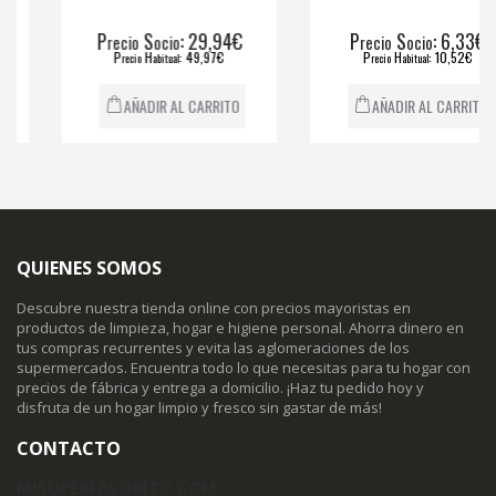
P
S
: 29,94€
P
S
: 6,33€
recio
ocio
recio
ocio
P
H
: 49,97€
P
H
: 10,52€
recio
abitual
recio
abitual
AÑADIR AL CARRITO
AÑADIR AL CARRITO
QUIENES SOMOS
Descubre nuestra tienda online con precios mayoristas en
productos de limpieza, hogar e higiene personal. Ahorra dinero en
tus compras recurrentes y evita las aglomeraciones de los
supermercados. Encuentra todo lo que necesitas para tu hogar con
precios de fábrica y entrega a domicilio. ¡Haz tu pedido hoy y
disfruta de un hogar limpio y fresco sin gastar de más!
CONTACTO
MISUPERFAVORITO.COM