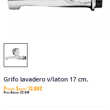
Barra baño java
Recambio
rociador redondo
mezclador bañera
java-pacific
P
S
: 47,19€
P
S
: 6,92€
recio
ocio
recio
ocio
P
H
: 82,06€
P
H
: 11,85€
recio
abitual
recio
abitual
Grifo lavadero v/laton 17 cm.
P
S
: 13,08€
recio
ocio
P
H
: 22,41€
recio
abitual