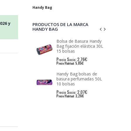
Handy Bag
2026
y
PRODUCTOS DE LA MARCA
HANDY BAG
e Basura Handy
Handy bag bolsa basura
ción elástica 30L
perfumada baño 10L
s
: 2,76€
P
S
: 1,16€
io
recio
ocio
: 5,85€
P
H
: 1,95€
l
recio
abitual
ag bolsas de
Handy Bag bolsas de
perfumadas 50L
basura perfumada 30L
s
: 2,07€
P
S
: 1,82€
io
recio
ocio
: 3,26€
P
H
: 4,00€
l
recio
abitual