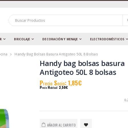
AR
BRICOLAJE
DECORACIÓN Y MENAJE
ELECTRODOMÉSTICOS
ocina
Handy Bag Bolsas Basura Antigoteo 50L 8 Bolsas
Handy bag bolsas basura
Antigoteo 50L 8 bolsas
P
S
: 1,85€
recio
ocio
P
H
: 3,50€
recio
abitual
0,
AÑADIR AL CARRITO