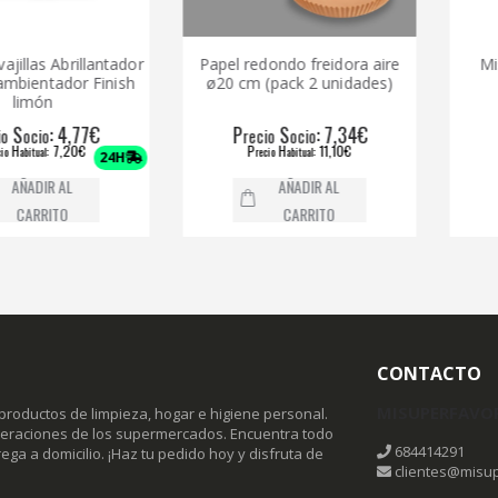
as Abrillantador
Papel redondo freidora aire
Mistol v
tador Finish
ø20 cm (pack 2 unidades)
Anti
ón
: 4,77€
P
S
: 7,34€
P
io
recio
ocio
reci
: 7,20€
P
H
: 11,10€
P
al
recio
abitual
reci
24H
IR AL
AÑADIR AL
RITO
CARRITO
CONTACTO
MISUPERFAVO
productos de limpieza, hogar e higiene personal.
omeraciones de los supermercados. Encuentra todo
684414291
ega a domicilio. ¡Haz tu pedido hoy y disfruta de
clientes@misup