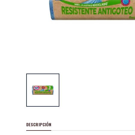
Bolsa de Basur
Bag fijación elá
15 bolsas
P
S
: 2,76€
recio
ocio
P
H
: 5,85€
recio
abitual
Handy Bag bols
basura perfuma
10 bolsas
P
S
: 2,07€
recio
ocio
P
H
: 3,26€
recio
abitual
DESCRIPCIÓN