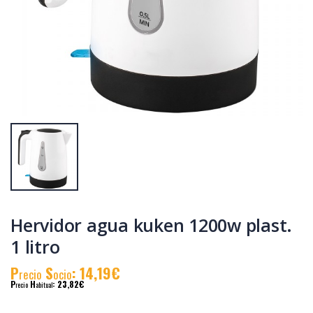
Tostadora
Tostadora blanca
inox.2pc.1000w.grande
2pc. 850 w. kuken
kuken
P
S
: 33,29€
P
S
: 21,26€
recio
ocio
recio
ocio
P
H
: 57,60€
P
H
: 36,61€
recio
abitual
recio
abitual
Hervidor agua kuken 1200w plast.
1 litro
P
S
: 14,19€
recio
ocio
P
H
: 23,82€
recio
abitual