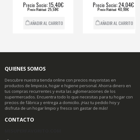
P
S
: 15,40€
P
S
: 24,04€
recio
ocio
recio
ocio
P
H
: 25,58€
P
H
: 40,98€
recio
abitual
recio
abitual
AÑADIR AL CARRITO
AÑADIR AL CARRITO
QUIENES SOMOS
Descubre nuestra tienda online con precios mayoristas en
productos de limpieza, hogar e higiene personal. Ahorra dinero en
tus compras recurrentes y evita las aglomeraciones de los
supermercados. Encuentra todo lo que necesitas para tu hogar con
precios de fábrica y entrega a domicilio. ¡Haz tu pedido hoy y
disfruta de un hogar limpio y fresco sin gastar de más!
CONTACTO
MISUPERFAVORITO.COM