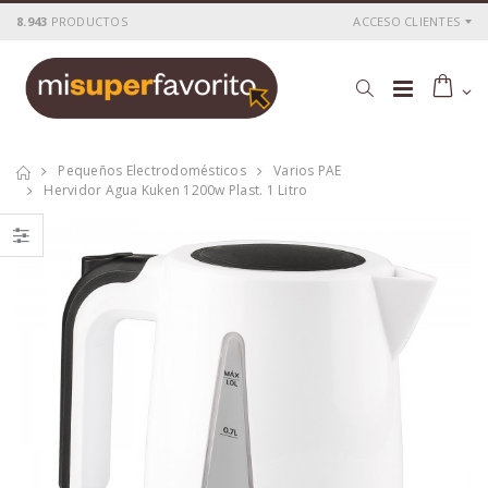
8.943
PRODUCTOS
ACCESO CLIENTES
Pequeños Electrodomésticos
Varios PAE
Hervidor Agua Kuken 1200w Plast. 1 Litro
Tostadora
Tostadora
inox.2pc. 800 w.
inox.4pc.1400w.kuken
kuken
P
S
: 25,76€
P
S
: 36,54€
recio
ocio
recio
ocio
P
H
: 43,00€
P
H
: 62,28€
recio
abitual
recio
abitual