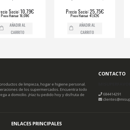
: 10,79€
P
S
: 25,75€
P
cio
recio
ocio
re
: 16,08€
P
H
: 41,62€
P
itual
recio
abitual
r
ADIR AL
AÑADIR AL
ARRITO
CARRITO
CONTACTO
MISUPERFAVO
productos de limpieza, hogar e higiene personal.
omeraciones de los supermercados. Encuentra todo
684414291
ega a domicilio. ¡Haz tu pedido hoy y disfruta de
clientes@misup
ENLACES PRINCIPALES