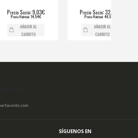
S
: 9,03€
P
S
: 32,90€
cio
ocio
recio
ocio
H
: 14,54€
P
H
: 46,59€
ecio
abitual
recio
abitual
AÑADIR AL
AÑADIR AL
CARRITO
CARRITO
RITO.COM
erfavorito.com
SÍGUENOS EN