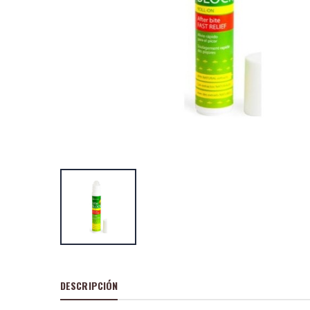
Idc mascarilla an
puntos negros d
P
S
: 1,27€
recio
ocio
P
H
: 1,99€
recio
abitual
IDC BITE BLOCK
antimosquitos 
P
S
: 3,11€
recio
ocio
P
H
: 4,49€
recio
abitual
DESCRIPCIÓN