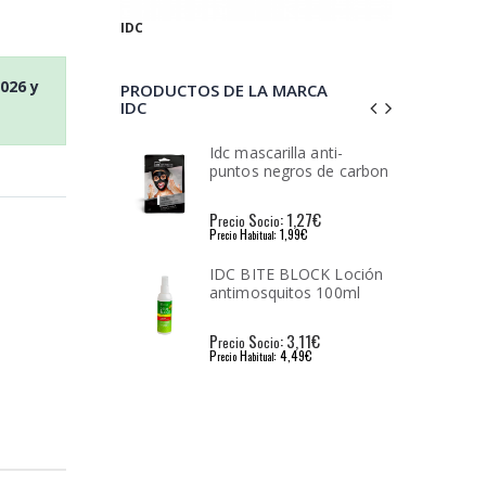
IDC
2026
y
PRODUCTOS DE LA MARCA
IDC
rilla anti-
IDC Mascarilla negra
negros de carbon
Carbon 1 ud
: 1,27€
P
S
: 1,27€
io
recio
ocio
: 1,99€
P
H
: 3,51€
l
recio
abitual
E BLOCK Loción
IDC tiras de carbón
quitos 100ml
Limpieza Nariz 5
unidades
: 3,11€
P
S
: 3,10€
io
recio
ocio
: 4,49€
P
H
: 4,34€
l
recio
abitual