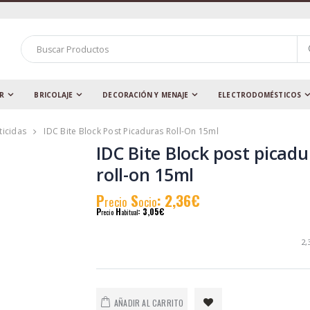
AR
BRICOLAJE
DECORACIÓN Y MENAJE
ELECTRODOMÉSTICOS
ticidas
IDC Bite Block Post Picaduras Roll-On 15ml
IDC Bite Block post picadu
roll-on 15ml
P
S
: 2,36€
recio
ocio
P
H
: 3,05€
recio
abitual
2,
AÑADIR AL CARRITO