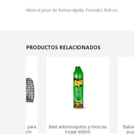
Alivia el picor de forma rápida. Formato Roll-on.
PRODUCTOS
RELACIONADOS
captura para
Raid antimosquitos y moscas
Balsamo en l
4 x 18 cm
hogar 600ml
picaduras 