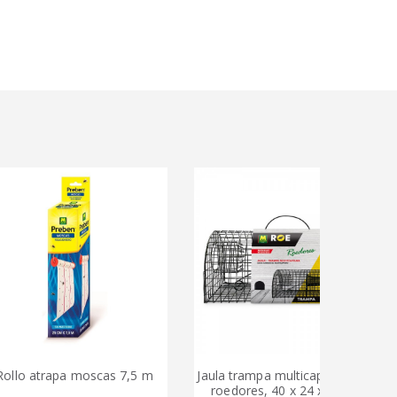
trapa moscas 7,5 m
Jaula trampa multicaptura para
Rai
roedores, 40 x 24 x 18 cm