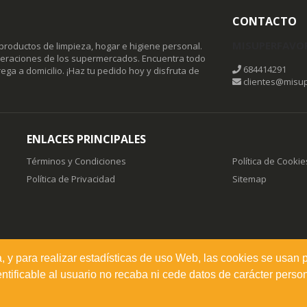
CONTACTO
MISUPERFAVO
productos de limpieza, hogar e higiene personal.
omeraciones de los supermercados. Encuentra todo
684414291
ega a domicilio. ¡Haz tu pedido hoy y disfruta de
clientes@misup
ENLACES PRINCIPALES
Términos y Condiciones
Política de Cookie
Política de Privacidad
Sitemap
a, y para realizar estadísticas de uso Web, las cookies se usan 
ificable al usuario no recaba ni cede datos de carácter person