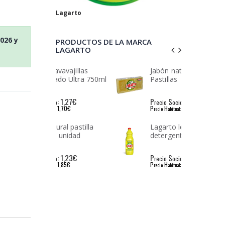
Lagarto
2026
y
PRODUCTOS DE LA MARCA
LAGARTO
avavajillas
Jabón natural Lagarto 3
ado Ultra 750ml
Pastillas
: 1,27€
P
S
: 2,75€
io
recio
ocio
: 1,70€
P
H
: 5,00€
l
recio
abitual
ural pastilla
Lagarto lejía con
1 unidad
detergente Limón
: 1,23€
P
S
: 1,23€
io
recio
ocio
: 1,85€
P
H
: 2,51€
l
recio
abitual