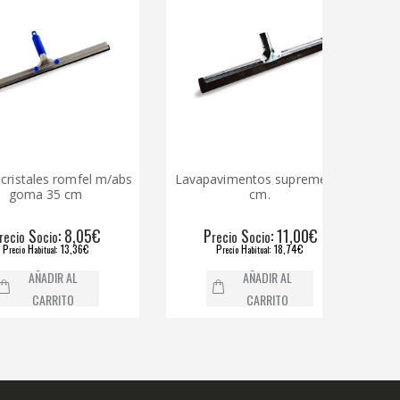
tales romfel m/abs
Lavapavimentos supreme 75
Secad
ma 35 cm
cm.
S
: 8,05€
P
S
: 11,00€
P
ocio
recio
ocio
H
: 13,36€
P
H
: 18,74€
abitual
recio
abitual
AÑADIR AL
AÑADIR AL
CARRITO
CARRITO