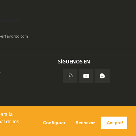
RITO.COM
erfavorito.com
SÍGUENOS EN
s
para la
al de los
Configurar
Rechazar
¡Acepto!