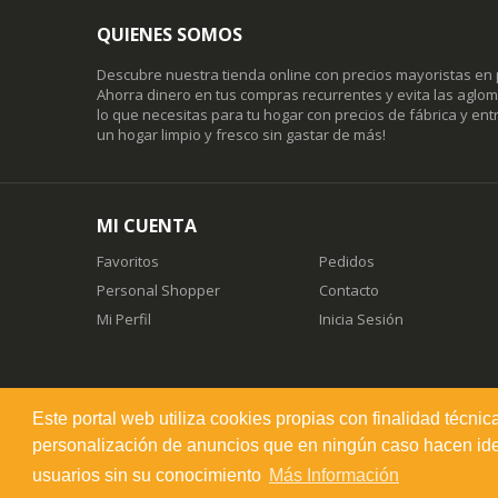
QUIENES SOMOS
Descubre nuestra tienda online con precios mayoristas en 
Ahorra dinero en tus compras recurrentes y evita las agl
lo que necesitas para tu hogar con precios de fábrica y entr
un hogar limpio y fresco sin gastar de más!
MI CUENTA
Favoritos
Pedidos
Personal Shopper
Contacto
Mi Perfil
Inicia Sesión
Este portal web utiliza cookies propias con finalidad técnic
misuperfavorito.com.
personalización de anuncios que en ningún caso hacen ident
© 2026. Todos los derechos reservados.
usuarios sin su conocimiento
Más Información