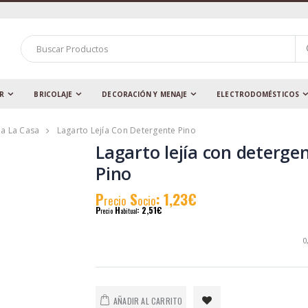
AR
BRICOLAJE
DECORACIÓN Y MENAJE
ELECTRODOMÉSTICOS
a La Casa
Lagarto Lejía Con Detergente Pino
Lagarto lejía con deterge
Pino
P
S
: 1,23€
recio
ocio
P
H
: 2,51€
recio
abitual
0
AÑADIR AL CARRITO