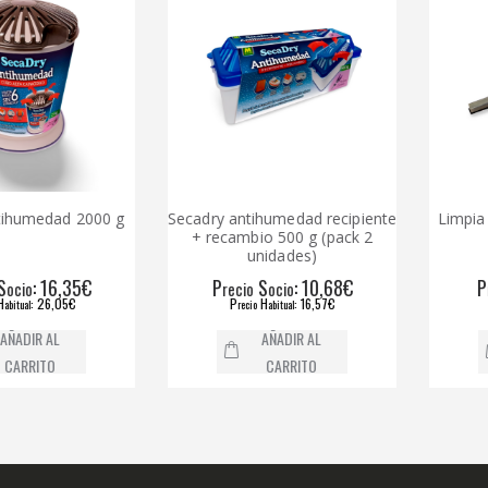
medad 2000 g
Secadry antihumedad recipiente
Limpia cris
+ recambio 500 g (pack 2
go
unidades)
: 16,35€
P
S
: 10,68€
P
recio
ocio
recio
: 26,05€
P
H
: 16,57€
P
recio
abitual
recio
IR AL
AÑADIR AL
RITO
CARRITO