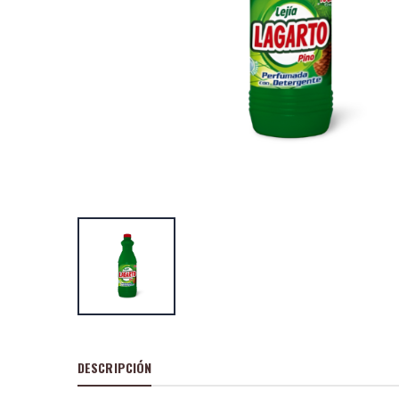
Lagarto lavavajil
concentrado Ult
P
S
: 1,27€
recio
ocio
P
H
: 1,70€
recio
abitual
Jabón natural pas
Lagarto 1 unida
P
S
: 1,23€
recio
ocio
P
H
: 1,85€
recio
abitual
DESCRIPCIÓN