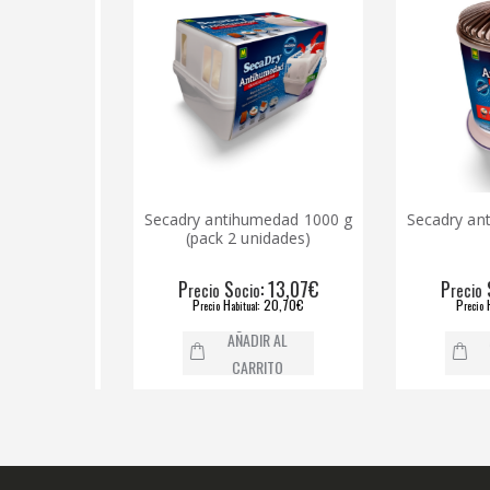
reme 75
Secadry antihumedad 1000 g
Secadry antihu
(pack 2 unidades)
,00€
P
S
: 13,07€
P
S
recio
ocio
recio
ocio
4€
P
H
: 20,70€
P
H
recio
abitual
recio
abitual
AÑADIR AL
AÑAD
CARRITO
CAR