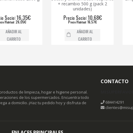
+ recambio 500 g (pack 2
go
unidades)
: 16,35€
P
S
: 10,68€
P
o
recio
ocio
reci
: 26,05€
P
H
: 16,57€
P
l
recio
abitual
reci
IR AL
AÑADIR AL
RITO
CARRITO
CONTACTO
MISUPERFAVO
productos de limpieza, hogar e higiene personal.
omeraciones de los supermercados. Encuentra todo
684414291
ega a domicilio. ¡Haz tu pedido hoy y disfruta de
clientes@misup
ENLACES PRINCIPALES