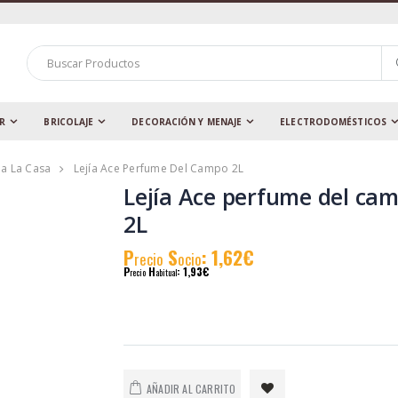
AR
BRICOLAJE
DECORACIÓN Y MENAJE
ELECTRODOMÉSTICOS
a La Casa
Lejía Ace Perfume Del Campo 2L
Lejía Ace perfume del ca
2L
P
S
: 1,62€
recio
ocio
P
H
: 1,93€
recio
abitual
AÑADIR AL CARRITO