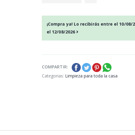
¡Compra ya! Lo recibirás entre el
10/08/
el
12/08/2026
Lejía Ace clásica Regular
Lejía Ac
2L
2L
P
S
: 1,62€
P
S
recio
ocio
recio
oc
P
H
: 1,93€
P
H
recio
abitual
recio
abitua
COMPARTIR:
Categorias:
Limpieza para toda la casa