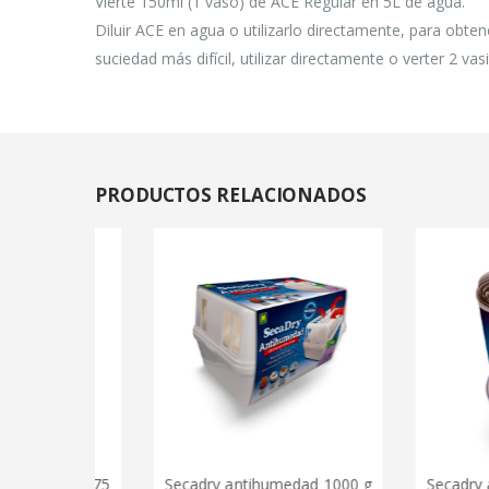
Vierte 150ml (1 vaso) de ACE Regular en 5L de agua.
Diluir ACE en agua o utilizarlo directamente, para obten
suciedad más difícil, utilizar directamente o verter 2 vas
PRODUCTOS
RELACIONADOS
preme 75
Secadry antihumedad 1000 g
Secadry antih