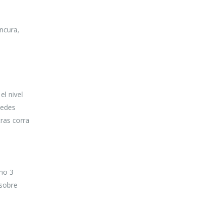
ancura,
el nivel
uedes
tras corra
imo 3
 sobre