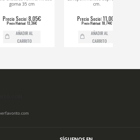
ma 35 cm
cm.
S
: 8,05€
P
S
: 11,00€
o
ocio
recio
ocio
H
: 13,36€
P
H
: 18,74€
o
abitual
recio
abitual
AÑADIR AL
AÑADIR AL
CARRITO
CARRITO
RITO.COM
erfavorito.com
SÍGUENOS EN