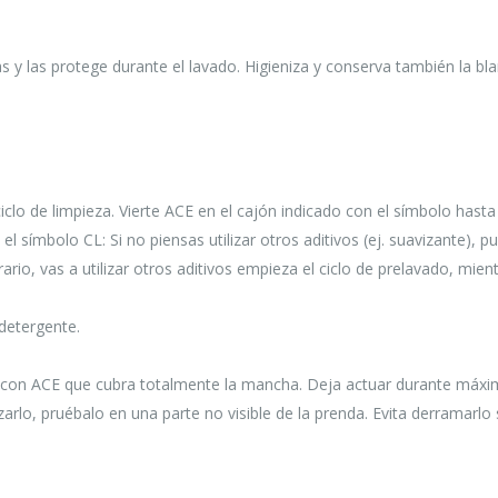
as y las protege durante el lavado. Higieniza y conserva también la bl
o de limpieza. Vierte ACE en el cajón indicado con el símbolo hasta 
l símbolo CL: Si no piensas utilizar otros aditivos (ej. suavizante), p
ntrario, vas a utilizar otros aditivos empieza el ciclo de prelavado, mien
detergente.
to con ACE que cubra totalmente la mancha. Deja actuar durante máx
arlo, pruébalo en una parte no visible de la prenda. Evita derramarlo