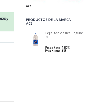
Ace
2026
y
PRODUCTOS DE LA MARCA
ACE
e clásica Regular
Lejía Ace clásica Regular
2L
: 1,62€
P
S
: 1,62€
io
recio
ocio
: 1,93€
P
H
: 1,93€
l
recio
abitual