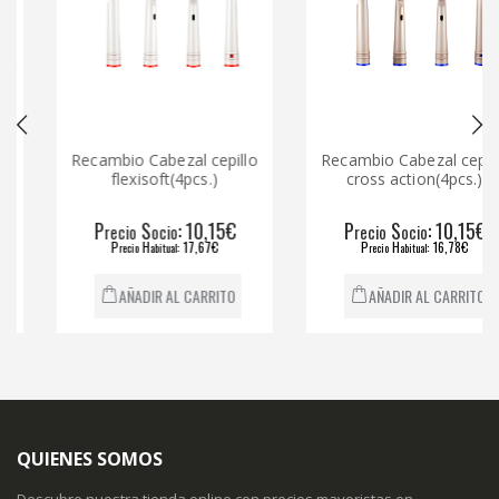
Recambio Cabezal cepillo
Recambio Cabezal cepillo
flexisoft(4pcs.)
cross action(4pcs.)
P
S
: 10,15€
P
S
: 10,15€
recio
ocio
recio
ocio
P
H
: 17,67€
P
H
: 16,78€
recio
abitual
recio
abitual
AÑADIR AL CARRITO
AÑADIR AL CARRITO
QUIENES SOMOS
Descubre nuestra tienda online con precios mayoristas en