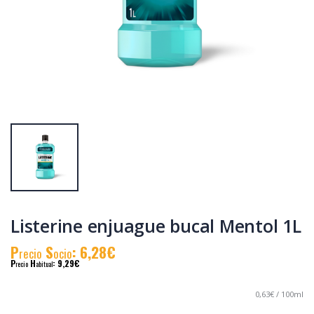
Listerine Enjuague
Listerine
cuidado total 1000
blanqueador 1000
ml
ml
P
S
: 7,19€
P
S
: 6,61€
recio
ocio
recio
ocio
P
H
: 10,19€
P
H
: 10,50€
recio
abitual
recio
abitual
Listerine enjuague bucal Mentol 1L
P
S
: 6,28€
recio
ocio
P
H
: 9,29€
recio
abitual
0,63€ / 100ml