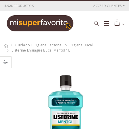
8.926
PRODUCTOS
ACCESO CLIENTES
Cuidado E Higiene Personal
Higiene Bucal
Listerine Enjuague Bucal Mentol 1L
LISTERINE MENTA
Listerine zero 1000
FRESCA 500 ML
ml
P
S
: 4,82€
P
S
: 6,28€
recio
ocio
recio
ocio
P
H
: 6,27€
P
H
: 10,19€
recio
abitual
recio
abitual