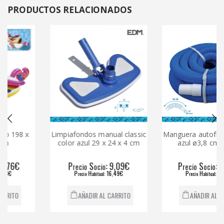
PRODUCTOS
RELACIONADOS
8 x
Limpiafondos manual classic
Manguera autoflotante c
color azul 29 x 24 x 4 cm
azul ø3,8 cm x 10 m
P
S
: 9,09€
P
S
: 29,38€
recio
ocio
recio
ocio
P
H
: 16,49€
P
H
: 48,55€
recio
abitual
recio
abitual
AÑADIR AL CARRITO
AÑADIR AL CARRITO