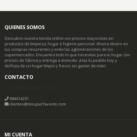
QUIENES SOMOS
Descubre nuestra tienda online con precios mayoristas en
productos de limpieza, hogar e higiene personal. Ahorra dinero en
tus compras recurrentes y evita las aglomeraciones de los
supermercados. Encuentra todo lo que necesitas para tu hogar con
precios de fábrica y entrega a domicilio. ¡Haz tu pedido hoy y
disfruta de un hogar limpio y fresco sin gastar de más!
CONTACTO
MISUPERFAVORITO.COM
684414291
clientes@misuperfavorito.com
MI CUENTA